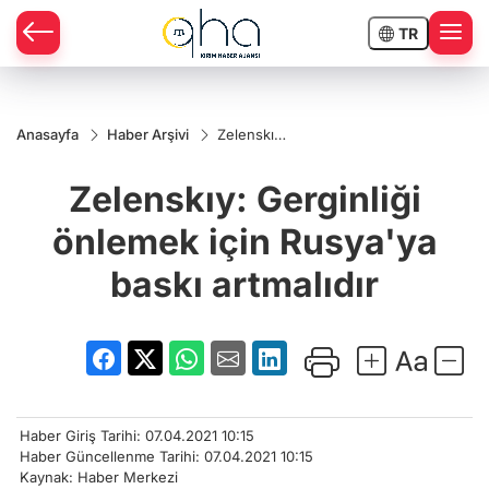
TR
Anasayfa
Haber Arşivi
Zelenskıy:
Gerginliği
önlemek
Zelenskıy: Gerginliği
için
Rusya'ya
baskı
önlemek için Rusya'ya
artmalıdır
baskı artmalıdır
Haber Giriş Tarihi: 07.04.2021 10:15
Haber Güncellenme Tarihi: 07.04.2021 10:15
Kaynak: Haber Merkezi