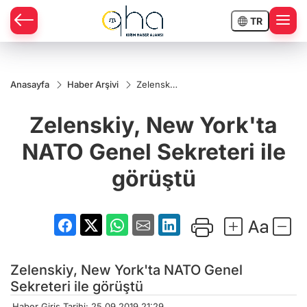
TR
Anasayfa
Haber Arşivi
Zelenskiy,
New
York'ta
Zelenskiy, New York'ta
NATO
Genel
Sekreteri
NATO Genel Sekreteri ile
ile
görüştü
görüştü
Zelenskiy, New York'ta NATO Genel
Sekreteri ile görüştü
Haber Giriş Tarihi: 25.09.2019 21:29