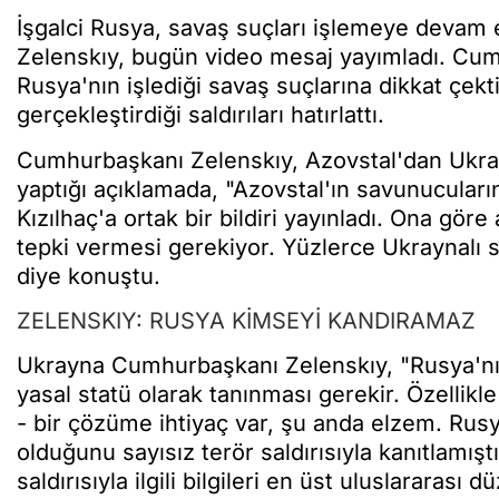
İşgalci Rusya, savaş suçları işlemeye devam
Zelenskıy, bugün video mesaj yayımladı. Cu
Rusya'nın işlediği savaş suçlarına dikkat çek
gerçekleştirdiği saldırıları hatırlattı.
Cumhurbaşkanı Zelenskıy, Azovstal'dan Ukra
yaptığı açıklamada, "Azovstal'ın savunucuları
Kızılhaç'a ortak bir bildiri yayınladı. Ona göre
tepki vermesi gerekiyor. Yüzlerce Ukraynalı 
diye konuştu.
ZELENSKIY: RUSYA KİMSEYİ KANDIRAMAZ
Ukrayna Cumhurbaşkanı Zelenskıy, "Rusya'nın
yasal statü olarak tanınması gerekir. Özellikl
- bir çözüme ihtiyaç var, şu anda elzem. Ru
olduğunu sayısız terör saldırısıyla kanıtlamış
saldırısıyla ilgili bilgileri en üst uluslarara