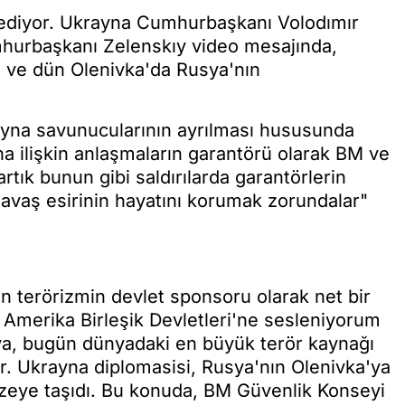
 ediyor. Ukrayna Cumhurbaşkanı Volodımır
mhurbaşkanı Zelenskıy video mesajında,
ti ve dün Olenivka'da Rusya'nın
yna savunucularının ayrılması hususunda
na ilişkin anlaşmaların garantörü olarak BM ve
 artık bunun gibi saldırılarda garantörlerin
savaş esirinin hayatını korumak zorundalar"
 terörizmin devlet sponsoru olarak net bir
e Amerika Birleşik Devletleri'ne sesleniyorum
sya, bugün dünyadaki en büyük terör kaynağı
tır. Ukrayna diplomasisi, Rusya'nın Olenivka'ya
sı düzeye taşıdı. Bu konuda, BM Güvenlik Konseyi