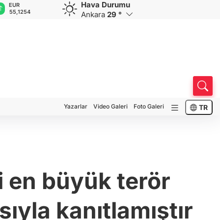
Hava Durumu
GBP
CHF
CAD
RUB
1254
64,3468
59,0083
34,1883
0,5822
Ankara
29 °
Yazarlar
Video Galeri
Foto Galeri
TR
 en büyük terör
sıyla kanıtlamıştır