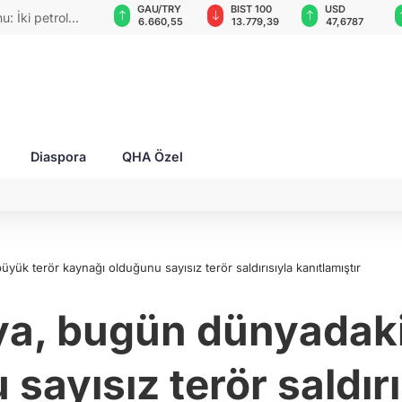
VND
GAU/TRY
BIST 100
USD
EUR
ni yaptırımlar
0,0018
6.660,55
13.779,39
47,6787
55,
Diaspora
QHA Özel
ük terör kaynağı olduğunu sayısız terör saldırısıyla kanıtlamıştır
ya, bugün dünyadaki
ayısız terör saldırı