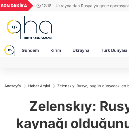
UYU
GEL
TND
BGN
SON DAKİKA
11:56 - Yeni Zelanda, Rusya'ya karşı ye
1,1849
18,2677
16,3788
27,9743
uyguladı!
Gündem
Kırım
Ukrayna
Türk Dünyası
Anasayfa
Haber Arşivi
Zelenskıy: Rusya, bugün dünyadaki en büy
Zelenskıy: Rus
kaynağı olduğunu s