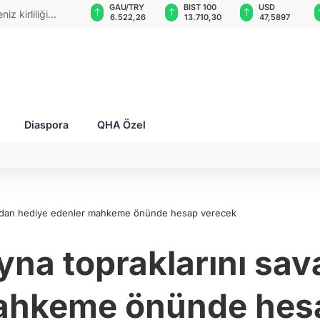
VND
GAU/TRY
BIST 100
USD
z kirliliği
0,0018
6.522,26
13.710,30
47,5897
Diaspora
QHA Özel
şmadan hediye edenler mahkeme önünde hesap verecek
yna topraklarını s
ahkeme önünde hes