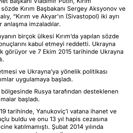
et Başkanı Vladimir Putin, Kırım
, sözde Kırım Başbakanı Sergey Aksyonov ve
y, “Kırım ve Akyar'ın (Sivastopol) iki ayrı
r anlaşma imzaladılar.
ünyanın birçok ülkesi Kırım’da yapılan sözde
nuçlarını kabul etmeyi reddetti. Ukrayna
arak görüyor ve 7 Ekim 2015 tarihinde Ukrayna
ı.
 etmesi ve Ukrayna’ya yönelik politikası
rımlar uygulamaya başladı.
s bölgesinde Rusya tarafından desteklenen
şmalar başladı.
 tarihinde, Yanukoviç’i vatana ihanet ve
çlu buldu ve onu 13 yıl hapis cezasına
ine katılmamıştı. Şubat 2014 yılında