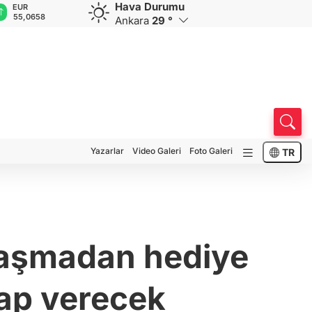
Hava Durumu
EUR
GBP
CHF
CAD
R
55,0658
64,1997
58,8505
33,9582
0
Ankara
29 °
Yazarlar
Video Galeri
Foto Galeri
TR
avaşmadan hediye
ap verecek