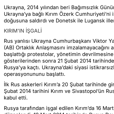
Ukrayna, 2014 yılından beri Bağımsızlık Gününü
Ukrayna’ya bağlı Kırım Özerk Cumhuriyeti’ni 
doğusuna saldırdı ve Donetsk ile Lugansk illeri
KIRIM'IN İŞGALİ
Rus yanlısı Ukrayna Cumhurbaşkanı Viktor Yan
(AB) Ortaklık Anlaşmasını imzalamayacağını aç
başlattığı protestolar, yönetimin devrilmesin
gösterilerinden sonra 21 Şubat 2014 tarihin
Rusya'ya kaçtı. Ukrayna’daki siyasi istikrarsızl
operasyonununu başlattı.
İlk Rus askerleri Kırım’a 20 Şubat tarihinde
Şubat 2014 tarihini Kırım ve Sivastopol’ün Rus
kabul etti.
Rusya tarafından işgal edilen Kırım’da 16 Ma