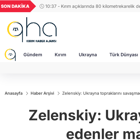
UYU
GEL
TND
BGN
SON DAKİKA
10:37 - Kırım açıklarında 80 kilometrekarelik deni
30
1,1856
18,1987
16,2478
28,0626
tespit edildi
Gündem
Kırım
Ukrayna
Türk Dünyası
Anasayfa
Haber Arşivi
Zelenskiy: Ukrayna topraklarını sava
Zelenskiy: Ukra
edenler m