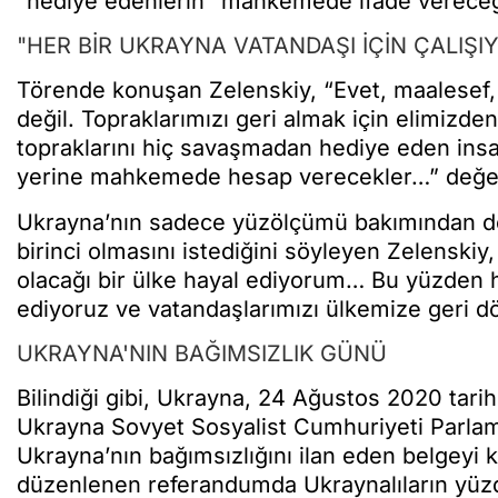
"hediye edenlerin" mahkemede ifade vereceği
"HER BİR UKRAYNA VATANDAŞI İÇİN ÇALIŞI
Törende konuşan Zelenskiy, “Evet, maalesef,
değil. Topraklarımızı geri almak için elimizde
topraklarını hiç savaşmadan hediye eden insa
yerine mahkemede hesap verecekler…” değerl
Ukrayna’nın sadece yüzölçümü bakımından değ
birinci olmasını istediğini söyleyen Zelenskiy
olacağı bir ülke hayal ediyorum… Bu yüzden 
ediyoruz ve vatandaşlarımızı ülkemize geri dö
UKRAYNA'NIN BAĞIMSIZLIK GÜNÜ
Bilindiği gibi, Ukrayna, 24 Ağustos 2020 tarihi
Ukrayna Sovyet Sosyalist Cumhuriyeti Parlam
Ukrayna’nın bağımsızlığını ilan eden belgeyi ka
düzenlenen referandumda Ukraynalıların yüzde