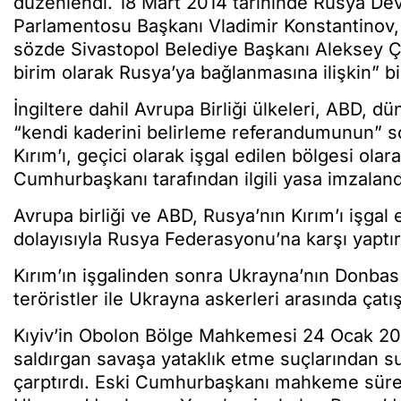
düzenlendi. 18 Mart 2014 tarihinde Rusya Devl
Parlamentosu Başkanı Vladimir Konstantinov
sözde Sivastopol Belediye Başkanı Aleksey Çalı
birim olarak Rusya’ya bağlanmasına ilişkin” bi
İngiltere dahil Avrupa Birliği ülkeleri, ABD, d
“kendi kaderini belirleme referandumunun” so
Kırım’ı, geçici olarak işgal edilen bölgesi ol
Cumhurbaşkanı tarafından ilgili yasa imzaland
Avrupa birliği ve ABD, Rusya’nın Kırım’ı işgal
dolayısıyla Rusya Federasyonu’na karşı yaptı
Kırım’ın işgalinden sonra Ukrayna’nın Donba
teröristler ile Ukrayna askerleri arasında çatı
Kıyiv’in Obolon Bölge Mahkemesi 24 Ocak 2019
saldırgan savaşa yataklık etme suçlarından su
çarptırdı. Eski Cumhurbaşkanı mahkeme sürec