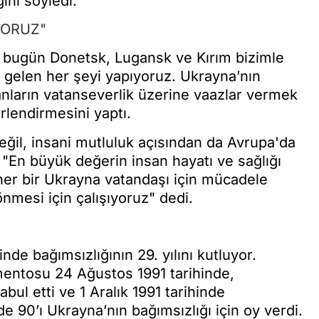
ni söyledi.
YORUZ"
 bugün Donetsk, Lugansk ve Kırım bizimle
n gelen her şeyi yapıyoruz. Ukrayna’nın
nların vatanseverlik üzerine vaazlar vermek
endirmesini yaptı.
il, insani mutluluk açısından da Avrupa'da
, "En büyük değerin insan hayatı ve sağlığı
her bir Ukrayna vatandaşı için mücadele
nmesi için çalışıyoruz" dedi.
nde bağımsızlığının 29. yılını kutluyor.
entosu 24 Ağustos 1991 tarihinde,
bul etti ve 1 Aralık 1991 tarihinde
 90’ı Ukrayna’nın bağımsızlığı için oy verdi.