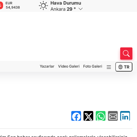
Hava Durumu
EUR
GBP
CHF
CAD
R
54,9438
64,1319
58,5587
33,9407
0
Ankara
29 °
Yazarlar
Video Galeri
Foto Galeri
TR