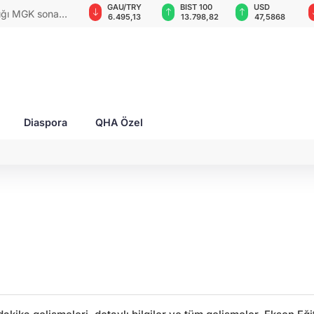
VND
GAU/TRY
BIST 100
USD
dığı MGK sona
0,0018
6.495,13
13.798,82
47,5868
Diaspora
QHA Özel