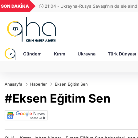
UYU
GEL
TND
BGN
SON DAKİKA
21:04 - Ukrayna-Rusya Savaşı'nın da ele alın
39
1,1820
18,1976
16,2301
28,0626
erdi
Gündem
Kırım
Ukrayna
Türk Dünyası
Anasayfa
Haberler
Eksen Eğitim Sen
#Eksen Eğitim Sen