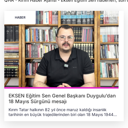
QHA - Kırım Haber Ajansı - Eksen Eğitim Sen haberleri, son da
HABER
EKSEN Eğitim Sen Genel Başkanı Duygulu’dan
18 Mayıs Sürgünü mesajı
Kırım Tatar halkının 82 yıl önce maruz kaldığı insanlık
tarihinin en büyük trajedilerinden biri olan 18 Mayıs 1944
Kırım Tatar Sürgünü ve Soykırımı, eğitim camiasında da
yankı buldu. Eğitimci Kamu Çalışanları Sendikası (EKSEN