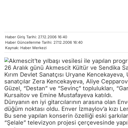
Haber Giriş Tarihi: 27.12.2006 16:40
Haber Güncellenme Tarihi: 27.12.2006 16:40
Kaynak: Haber Merkezi
26 Aralık günü Akmescit Kültür ve Sendika Sa
Kırım Devlet Sanatçısı Uryane Kencekayeva, 
sanatçılar Zera Kencekayeva, Aliye Cepparov
Güzel, “Destan” ve “Sevinç” toplulukları, “Gari
Kursaitov ve Emine Mustafayeva katıldı.
Dünyanın en iyi gitarcılarının arasına olan E
düğüm noktası oldu. Enver İzmaylov’a kızı Len
Bu sene yapılan konserin özelliği eski şarkıl
“Şelale” televizyon projesi çerçevesinde ya