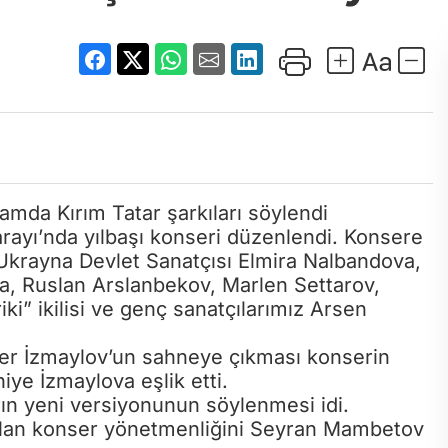
rayı’nda yılbaşı konseri düzenlendi. Konsere
Ukrayna Devlet Sanatçısı Elmira Nalbandova,
a, Ruslan Arslanbekov, Marlen Settarov,
ki” ikilisi ve genç sanatçılarımız Arsen
nver İzmaylov’un sahneye çıkması konserin
iye İzmaylova eşlik etti.
arın yeni versiyonunun söylenmesi idi.
pılan konser yönetmenliğini Seyran Mambetov