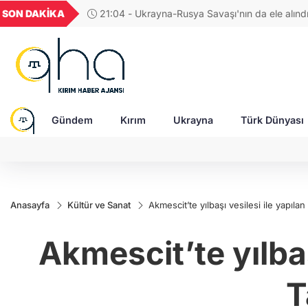
UYU
GEL
TND
BGN
SON DAKİKA
21:04 - Ukrayna-Rusya Savaşı'nın da ele alın
43
1,1823
18,2032
16,2351
28,0626
erdi
Gündem
Kırım
Ukrayna
Türk Dünyası
Anasayfa
Kültür ve Sanat
Akmescit’te yılbaşı vesilesi ile yapıla
Akmescit’te yılba
T