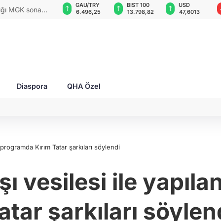
VND
GAU/TRY
BIST 100
USD
dığı MGK sona
0,0018
6.496,25
13.798,82
47,6013
Diaspora
QHA Özel
n programda Kırım Tatar şarkıları söylendi
şı vesilesi ile yapıl
atar şarkıları söylen