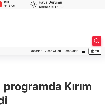
Hava Durumu
EUR
GBP
CHF
CAD
R
54,8105
63,8868
58,5574
33,9573
0
Ankara
30 °
Yazarlar
Video Galeri
Foto Galeri
TR
an programda Kırım
di