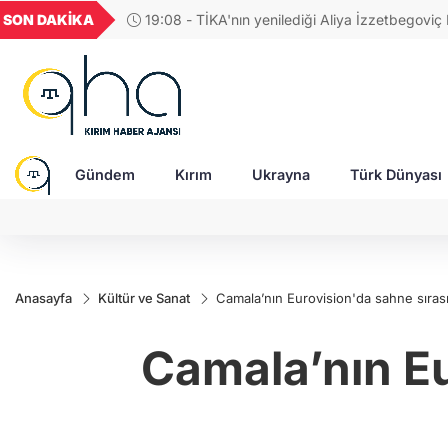
GEL
TND
BGN
VND
SON DAKİKA
17:42 - BM Güvenlik Konseyi, Rusya'daki Ukra
49
18,2677
16,3788
27,9743
0,0018
esirleri ve sivillerin durumunu görüşecek
Gündem
Kırım
Ukrayna
Türk Dünyası
Anasayfa
Kültür ve Sanat
Camala’nın Eurovision'da sahne sırası 
Camala’nın Eu