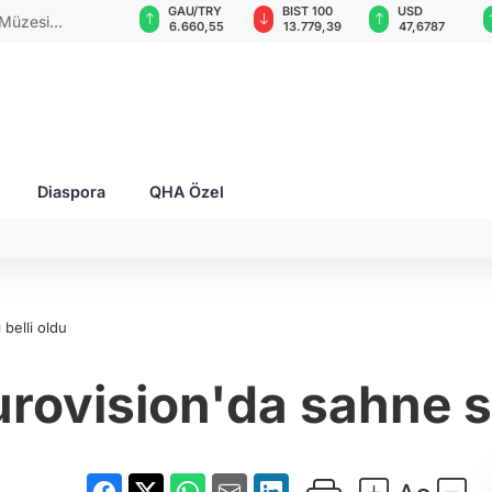
GAU/TRY
BIST 100
USD
EUR
ynalı savaş
6.660,55
13.779,39
47,6787
55,1254
Diaspora
QHA Özel
belli oldu
rovision'da sahne sır