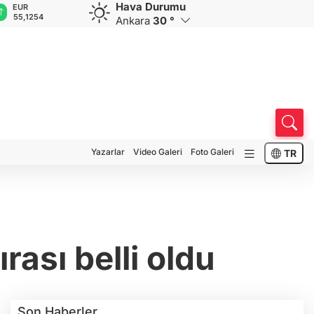
Hava Durumu
GBP
CHF
CAD
RUB
A
64,3468
59,0083
34,1883
0,5822
1
Ankara
30 °
Yazarlar
Video Galeri
Foto Galeri
TR
ası belli oldu
Son Haberler