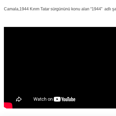
Camala,1944 Kırım Tatar sürgününü konu alan “1944” adlı şar