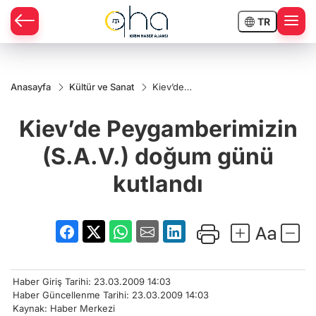
TR
Anasayfa
Kültür ve Sanat
Kiev’de
Peygamberimizin
(S.A.V.) doğum
Kiev’de Peygamberimizin
günü kutlandı
(S.A.V.) doğum günü
kutlandı
Haber Giriş Tarihi: 23.03.2009 14:03
Haber Güncellenme Tarihi: 23.03.2009 14:03
Kaynak: Haber Merkezi