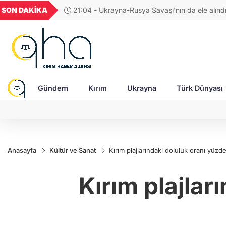
GEL
TND
BGN
VND
SON DAKİKA
17:38 - Araştırmacı yazar Gündoğdu: Kırım Tata
18
18,1951
16,2279
28,0626
0,0018
Türkleri ortak Türk kültürünün birçok unsurunu 
devam ediyor
Gündem
Kırım
Ukrayna
Türk Dünyası
Anasayfa
Kültür ve Sanat
Kırım plajlarındaki doluluk oranı yüzde 
Kırım plajlar