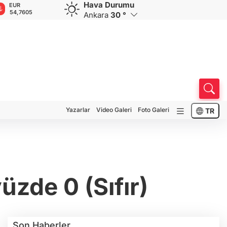
Hava Durumu
GBP
CHF
CAD
RUB
A
63,8213
58,5244
33,9520
0,5752
1
Ankara
30 °
Yazarlar
Video Galeri
Foto Galeri
TR
üzde 0 (Sıfır)
Son Haberler