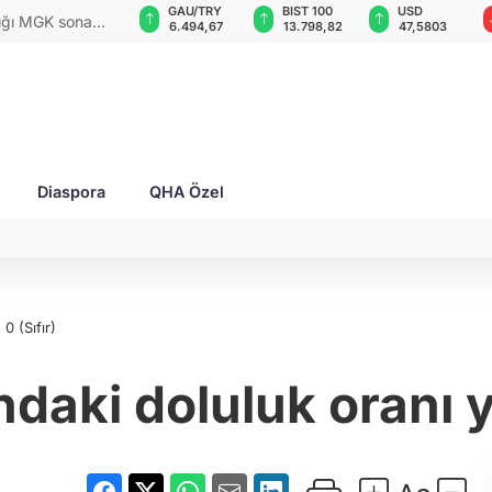
GAU/TRY
BIST 100
USD
EUR
rları ile Ahıska
6.494,67
13.798,82
47,5803
54,7605
yaşatmaya
Diaspora
QHA Özel
0 (Sıfır)
ındaki doluluk oranı y