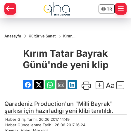
TR
Anasayfa
Kültür ve Sanat
Kırım
Tatar
Bayrak
Kırım Tatar Bayrak
Günü'nde
yeni klip
Günü'nde yeni klip
Qaradeniz Production'un "Milli Bayrak"
şarkısı için hazırladığı yeni klibi tanıtıldı.
Haber Giriş Tarihi: 26.06.2017 14:49
Haber Güncellenme Tarihi: 26.06.2017 16:24
Kaynak: Haber Merkezi