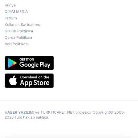
Künye
QIRIM MEDİA
İletişim
Kullanım Şartnamesi
Gizlilik Politikası
Çerez Politikası
Veri Politikası
HABER YAZILIMI
ve TURKTICARET.NET projesidir Copyright© 2006-
2026 Tüm hakları saklıdır.