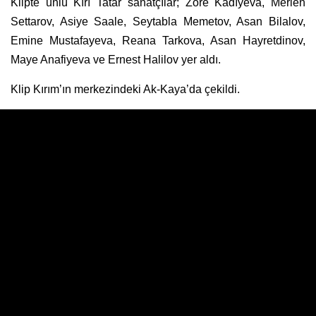
Klipte ünlü Kırı Tatar sanatçılar; Zore Kadıyeva, Merlen
Settarov, Asiye Saale, Seytabla Memetov, Asan Bilalov,
Emine Mustafayeva, Reana Tarkova, Asan Hayretdinov,
Maye Anafiyeva ve Ernest Halilov yer aldı.
Klip Kırım’ın merkezindeki Ak-Kaya’da çekildi.
Kırım Tatar Milli Bayrak Günü ilk kez 2010 yılında kutlandı.
Aynı yıl düzenlenen 5. Kırım Tatar Milli Kurultayı’nda 26
Haziran tarihinin her yıl Kırım Tatar Milli Bayrak Günü
olarak kaydedilmesi kararı kabul ediildi.
Kırım Tatar Bayrak
Günü’nün kutlandığı 26 Haziran tarihinde Kırım’da başkent
Akmescit ve diğer yerleşim yerlerinde her yıl binlerce
insanın katılımıyla çeşitli etkinlikler düzenleniyordu. Fakat
Kırım’ın Rusya tarafından işgal edilmesinden sonra Kırım
Tatar Bayrak Günü vesilesiyle düzenlenen etkinlikler Kırım
Tatar Milli Meclisi’nin koordinasyonuyla Kırım Tatar sivil
toplum kuruluşlarınca Ukrayna’nın ana kısmında