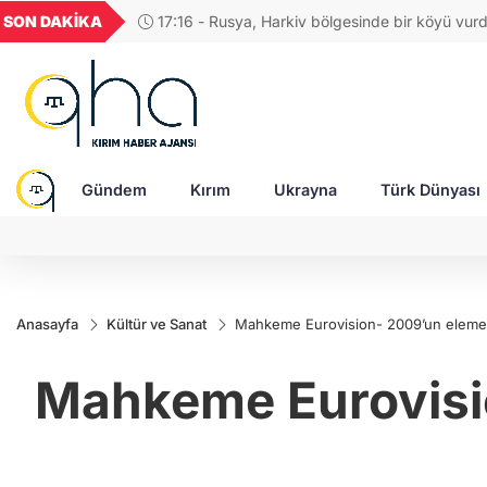
UYU
GEL
TND
BGN
SON DAKİKA
17:16 - Rusya, Harkiv bölgesinde bir köyü vurdu
46
1,1855
18,1978
16,2469
28,0626
Gündem
Kırım
Ukrayna
Türk Dünyası
Anasayfa
Kültür ve Sanat
Mahkeme Eurovision- 2009’un elemele
Mahkeme Eurovisio