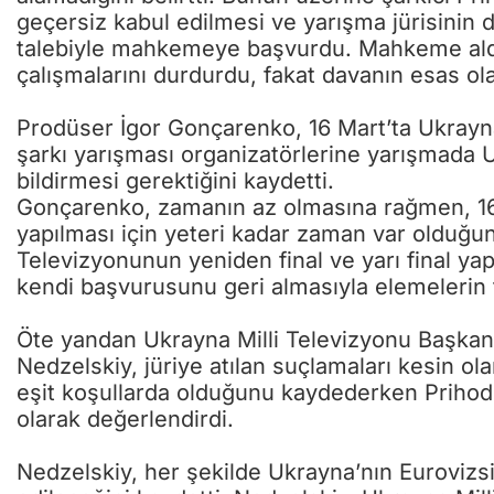
geçersiz kabul edilmesi ve yarışma jürisinin değ
talebiyle mahkemeye başvurdu. Mahkeme aldığı 
çalışmalarını durdurdu, fakat davanın esas ola
Prodüser İgor Gonçarenko, 16 Mart’ta Ukrayn
şarkı yarışması organizatörlerine yarışmada U
bildirmesi gerektiğini kaydetti.
Gonçarenko, zamanın az olmasına rağmen, 16 Ma
yapılması için yeteri kadar zaman var olduğu
Televizyonunun yeniden final ve yarı final ya
kendi başvurusunu geri almasıyla elemelerin t
Öte yandan Ukrayna Milli Televizyonu Başkan
Nedzelskiy, jüriye atılan suçlamaları kesin ol
eşit koşullarda olduğunu kaydederken Prihod’k
olarak değerlendirdi.
Nedzelskiy, her şekilde Ukrayna’nın Eurovizs