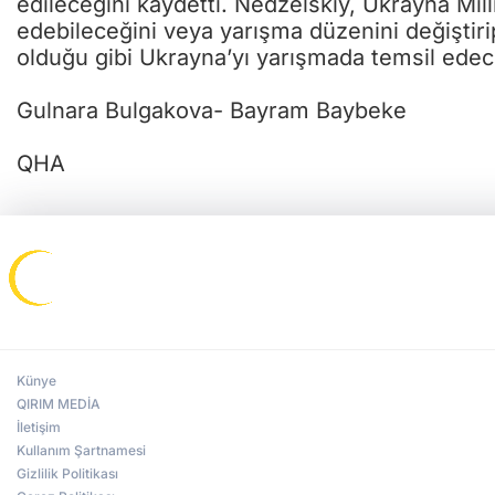
edileceğini kaydetti. Nedzelskiy, Ukrayna Mi
edebileceğini veya yarışma düzenini değiştir
olduğu gibi Ukrayna’yı yarışmada temsil edece
Gulnara Bulgakova- Bayram Baybeke
QHA
Künye
QIRIM MEDİA
İletişim
Kullanım Şartnamesi
Gizlilik Politikası