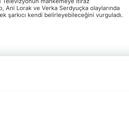
lli Televizyonun mahkemeye itiraz
ip, Ani Lorak ve Verka Serdyuçka olaylarında
k şarkıcı kendi belirleyebileceğini vurguladı.