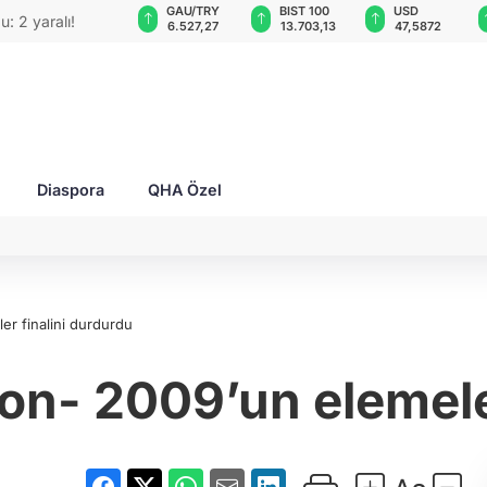
VND
GAU/TRY
BIST 100
USD
: 2 yaralı!
0,0018
6.527,27
13.703,13
47,5872
Diaspora
QHA Özel
r finalini durdurdu
n- 2009’un elemeler