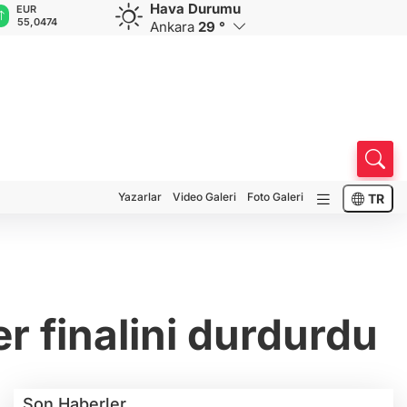
Hava Durumu
EUR
GBP
CHF
CAD
R
55,0474
64,1909
58,9388
33,9569
0
Ankara
29 °
Yazarlar
Video Galeri
Foto Galeri
TR
 finalini durdurdu
Son Haberler