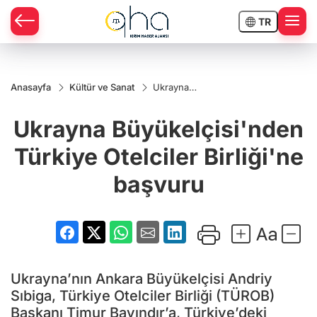
TR
Anasayfa
Kültür ve Sanat
Ukrayna
Büyükelçisi'nden
Türkiye Otelciler
Ukrayna Büyükelçisi'nden
Birliği'ne
başvuru
Türkiye Otelciler Birliği'ne
başvuru
Ukrayna’nın Ankara Büyükelçisi Andriy
Sıbiga, Türkiye Otelciler Birliği (TÜROB)
Başkanı Timur Bayındır’a, Türkiye’deki