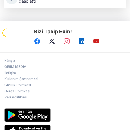
gasp etti
Bizi Takip Edin!
Künye
QIRIM MEDİA
İletişim
Kullanım Şartnamesi
Gizlilik Politikası
Çerez Politikası
Veri Politikası