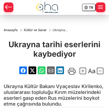
TR
Anasayfa
Kültür ve Sanat
Ukrayna
tarihi
eserlerini
Ukrayna tarihi eserlerini
kaybediyor
kaybediyor
Ukrayna Kültür Bakanı Vyaçeslav Kirilenko,
uluslararası topluluğu Kırım müzelerindeki
eserleri gasp eden Rus müzelerini boykot
etme çağrısında bulundu.