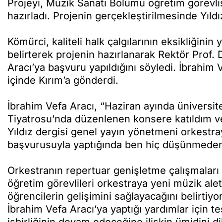
Projeyi, Müzik Sanatı Bölümü öğretim görevl
hazırladı. Projenin gerçekleştirilmesinde Yıldı
Kömürci, kaliteli halk çalgılarının eksikliğinin
belirterek projenin hazırlanarak Rektör Prof.
Aracı’ya başvuru yapıldığını söyledi. İbrahim Ve
içinde Kırım’a gönderdi.
İbrahim Vefa Aracı, “Haziran ayında üniversi
Tiyatrosu’nda düzenlenen konsere katıldım ve
Yıldız dergisi genel yayın yönetmeni orkestray
başvurusuyla yaptığında ben hiç düşünmeden t
Orkestranın repertuar genişletme çalışmalar
öğretim görevlileri orkestraya yeni müzik ale
öğrencilerin gelişimini sağlayacağını belirtiy
İbrahim Vefa Aracı’ya yaptığı yardımlar için 
işbirliğinin devam edeceğine ilişkin ümidini dil