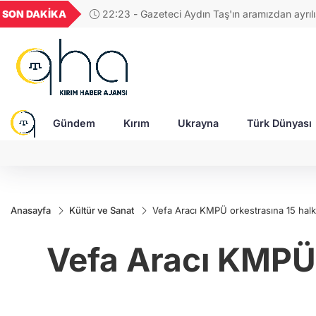
U
GEL
TND
BGN
VND
SON DAKİKA
21:12 - Hakan Fidan'dan barış çağrısı: "Ulusla
1849
18,2677
16,3788
27,9743
0,0018
olarak bu savaşı durdurmamız gerekiyor"
Gündem
Kırım
Ukrayna
Türk Dünyası
Anasayfa
Kültür ve Sanat
Vefa Aracı KMPÜ orkestrasına 15 halk 
Vefa Aracı KMPÜ o