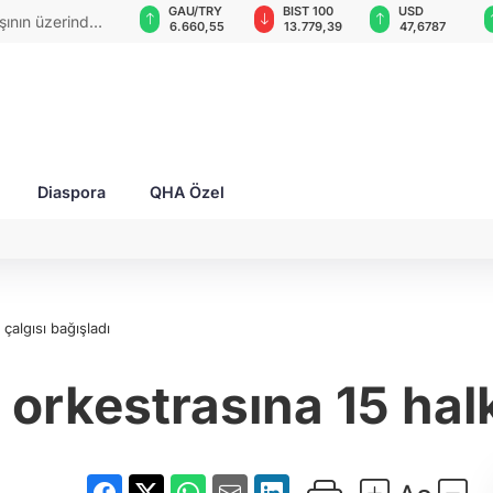
GAU/TRY
BIST 100
USD
EUR
rarası toplum
6.660,55
13.779,39
47,6787
55,1254
Diaspora
QHA Özel
çalgısı bağışladı
rkestrasına 15 halk