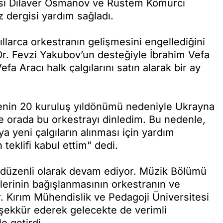
isi Dilaver Osmanov ve Rüstem Kömürci
z dergisi yardım sağladı.
 yıllarca orkestranın gelişmesini engellediğini
 Dr. Fevzi Yakubov’un desteğiyle İbrahim Vefa
fa Aracı halk çalgılarını satın alarak bir ay
tenin 20 kuruluş yıldönümü nedeniyle Ukrayna
 orada bu orkestrayı dinledim. Bu nedenle,
a yeni çalgıların alınması için yardım
eklifi kabul ettim” dedi.
ı düzenli olarak devam ediyor. Müzik Bölümü
tlerinin bağışlanmasının orkestranın ve
or. Kırım Mühendislik ve Pedagoji Üniversitesi
teşekkür ederek gelecekte de verimli
e getirdi.