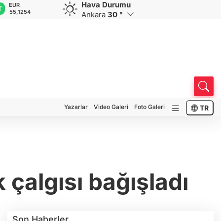
Hava Durumu
GBP
CHF
CAD
RUB
64,3468
59,0083
34,1883
0,5822
Ankara
30 °
Yazarlar
Video Galeri
Foto Galeri
TR
 çalgısı bağışladı
Son Haberler