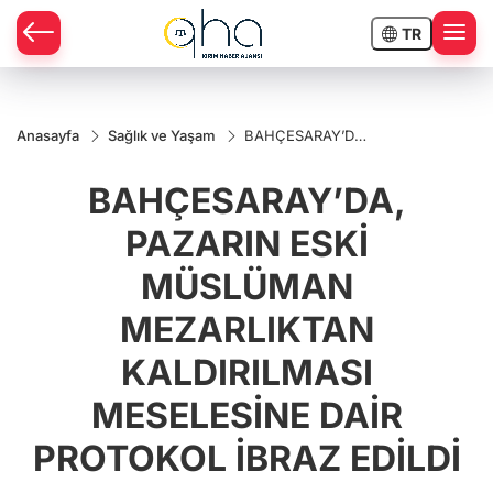
TR
Anasayfa
Sağlık ve Yaşam
BAHÇESARAY’DA,
PAZARIN ESKİ
MÜSLÜMAN
BAHÇESARAY’DA,
MEZARLIKTAN
KALDIRILMASI
MESELESİNE DAİR
PAZARIN ESKİ
PROTOKOL İBRAZ
EDİLDİ
MÜSLÜMAN
MEZARLIKTAN
KALDIRILMASI
MESELESİNE DAİR
PROTOKOL İBRAZ EDİLDİ