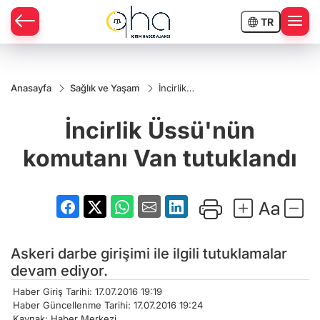
TR
Anasayfa
Sağlık ve Yaşam
İncirlik
Üssü'nün
komutanı
İncirlik Üssü'nün
Van
tutuklandı
komutanı Van tutuklandı
Askeri darbe girişimi ile ilgili tutuklamalar
devam ediyor.
Haber Giriş Tarihi: 17.07.2016 19:19
Haber Güncellenme Tarihi: 17.07.2016 19:24
Kaynak: Haber Merkezi