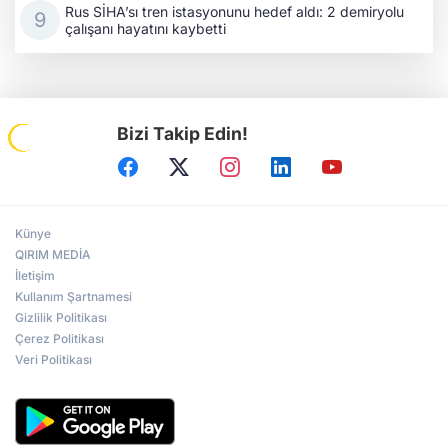
Rus SİHA’sı tren istasyonunu hedef aldı: 2 demiryolu
çalışanı hayatını kaybetti
Bizi Takip Edin!
Künye
QIRIM MEDİA
İletişim
Kullanım Şartnamesi
Gizlilik Politikası
Çerez Politikası
Veri Politikası