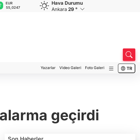
Hava Durumu
GBP
CHF
CAD
RUB
0247
64,1789
58,8366
34,0293
0,5794
Ankara
29 °
Yazarlar
Video Galeri
Foto Galeri
TR
 alarma geçirdi
Son Haberler