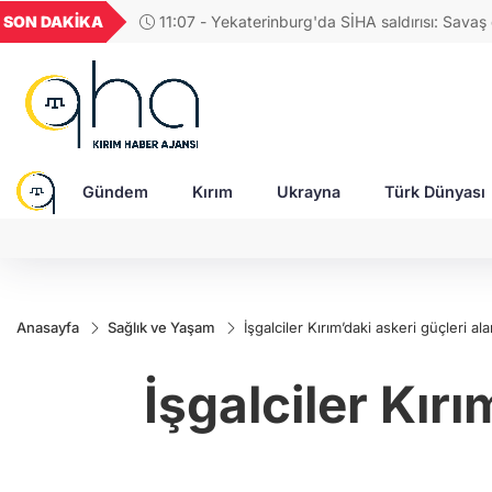
UYU
GEL
TND
BGN
SON DAKİKA
11:58 - Ayancık alarma geçti: Aliköy aç
1,1824
18,2404
16,2351
27,9743
Gündem
Kırım
Ukrayna
Türk Dünyası
Anasayfa
Sağlık ve Yaşam
İşgalciler Kırım’daki askeri güçleri al
İşgalciler Kır