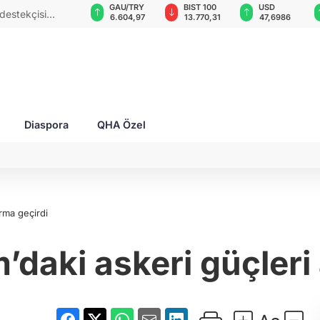
VND
GAU/TRY
BIST 100
USD
EUR
ıklarında İHA görüldü!
0,0018
6.604,97
13.770,31
47,6986
55,
Diaspora
QHA Özel
arma geçirdi
ım’daki askeri güçleri