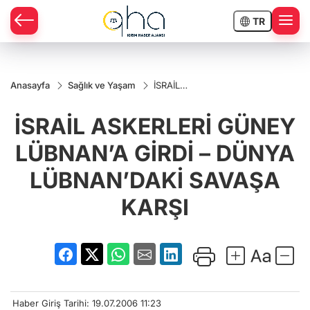
TR
Anasayfa
Sağlık ve Yaşam
İSRAİL
ASKERLERİ
GÜNEY
İSRAİL ASKERLERİ GÜNEY
LÜBNAN’A
GİRDİ –
DÜNYA
LÜBNAN’A GİRDİ – DÜNYA
LÜBNAN’DAKİ
SAVAŞA
LÜBNAN’DAKİ SAVAŞA
KARŞI
KARŞI
Haber Giriş Tarihi: 19.07.2006 11:23