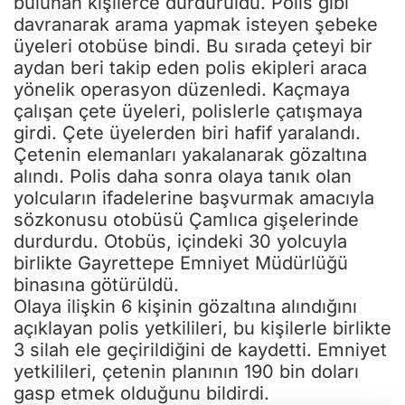
bulunan kişilerce durduruldu. Polis gibi
davranarak arama yapmak isteyen şebeke
üyeleri otobüse bindi. Bu sırada çeteyi bir
aydan beri takip eden polis ekipleri araca
yönelik operasyon düzenledi. Kaçmaya
çalışan çete üyeleri, polislerle çatışmaya
girdi. Çete üyelerden biri hafif yaralandı.
Çetenin elemanları yakalanarak gözaltına
alındı. Polis daha sonra olaya tanık olan
yolcuların ifadelerine başvurmak amacıyla
sözkonusu otobüsü Çamlıca gişelerinde
durdurdu. Otobüs, içindeki 30 yolcuyla
birlikte Gayrettepe Emniyet Müdürlüğü
binasına götürüldü.
Olaya ilişkin 6 kişinin gözaltına alındığını
açıklayan polis yetkilileri, bu kişilerle birlikte
3 silah ele geçirildiğini de kaydetti. Emniyet
yetkilileri, çetenin planının 190 bin doları
gasp etmek olduğunu bildirdi.