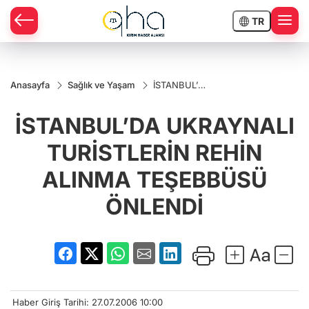
TR
Anasayfa
Sağlık ve Yaşam
İSTANBUL’DA
UKRAYNALI
TURİSTLERİN
İSTANBUL’DA UKRAYNALI
REHİN
ALINMA
TEŞEBBÜSÜ
TURİSTLERİN REHİN
ÖNLENDİ
ALINMA TEŞEBBÜSÜ
ÖNLENDİ
Haber Giriş Tarihi: 27.07.2006 10:00