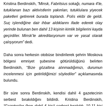
Kristina Berdinskih,
“Minsk, Fabritsius sokağı, numara 4'te,
tutuklanan bazı aktivistlerin yakınları, tutuklulara yiyecek
paketleri getirerek burada toplandı. Polis ekibi de geldi.
Suç işlendiğine dair ihbar aldıklarını ifade ederek olay
yerinde bulunan ben dahil 13 kişinin kimlik bilgilerini kayda
geçirdiler. Minsk’te akreditasyonum var ve yasal olarak
çalışıyorum”
dedi.
Daha sonra herkesin otobüse bindirilerek şehrin Moskova
bölgesi emniyet şubesine götürüldüğünü belirten
Berdinskih, “
Bize gözaltına alınmadığımızı, durumun
incelenmesi için getirildiğimizi söylediler”
açıklamasında
bulundu.
Bir süre sonra Berdinskih, kendisi dahil 4 gazetecinin
serbest bırakıldığını bildirdi. Kristina Berdinskih,
“Gazeteciler (ben dahil 4 kişi) serbest bırakıldı. 10-11 kişi