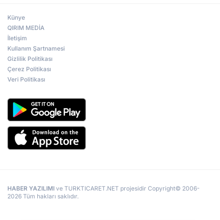
Künye
QIRIM MEDİA
İletişim
Kullanım Şartnamesi
Gizlilik Politikası
Çerez Politikası
Veri Politikası
HABER YAZILIMI
ve TURKTICARET.NET projesidir Copyright© 2006-
2026 Tüm hakları saklıdır.