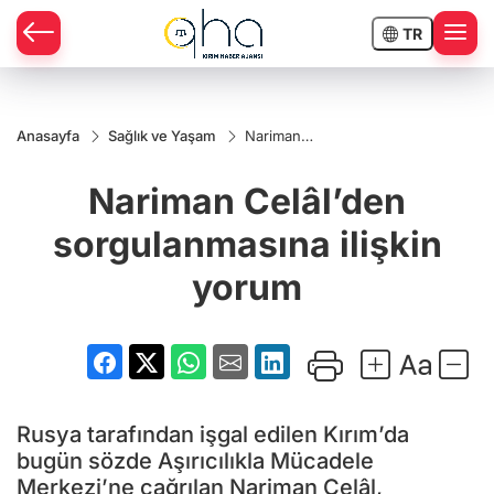
TR
Anasayfa
Sağlık ve Yaşam
Nariman
Celâl’den
sorgulanmasına
Nariman Celâl’den
ilişkin yorum
sorgulanmasına ilişkin
yorum
Rusya tarafından işgal edilen Kırım’da
bugün sözde Aşırıcılıkla Mücadele
Merkezi’ne çağrılan Nariman Celâl,