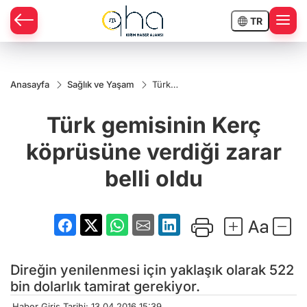
TR
Anasayfa
Sağlık ve Yaşam
Türk
gemisinin
Kerç
Türk gemisinin Kerç
köprüsüne
verdiği
zarar belli
köprüsüne verdiği zarar
oldu
belli oldu
Direğin yenilenmesi için yaklaşık olarak 522
bin dolarlık tamirat gerekiyor.
Haber Giriş Tarihi: 13.04.2016 15:39