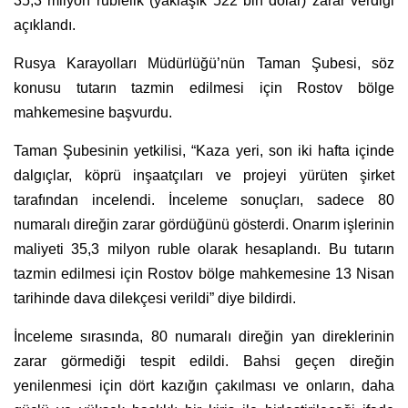
35,3 milyon rublelik (yaklaşık 522 bin dolar) zarar verdiği
açıklandı.
Rusya Karayolları Müdürlüğü’nün Taman Şubesi, söz
konusu tutarın tazmin edilmesi için Rostov bölge
mahkemesine başvurdu.
Taman Şubesinin yetkilisi, “Kaza yeri, son iki hafta içinde
dalgıçlar, köprü inşaatçıları ve projeyi yürüten şirket
tarafından incelendi. İnceleme sonuçları, sadece 80
numaralı direğin zarar gördüğünü gösterdi. Onarım işlerinin
maliyeti 35,3 milyon ruble olarak hesaplandı. Bu tutarın
tazmin edilmesi için Rostov bölge mahkemesine 13 Nisan
tarihinde dava dilekçesi verildi” diye bildirdi.
İnceleme sırasında, 80 numaralı direğin yan direklerinin
zarar görmediği tespit edildi. Bahsi geçen direğin
yenilenmesi için dört kazığın çakılması ve onların, daha