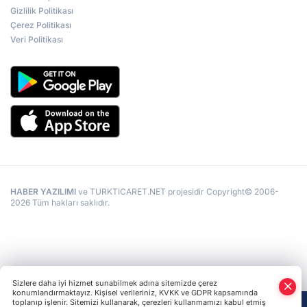
Gizlilik Politikası
Çerez Politikası
Veri Politikası
HABER YAZILIMI
ve TURKTICARET.NET projesidir Copyright© 2006-
2026 Tüm hakları saklıdır.
Sizlere daha iyi hizmet sunabilmek adına sitemizde çerez
konumlandırmaktayız. Kişisel verileriniz, KVKK ve GDPR kapsamında
toplanıp işlenir. Sitemizi kullanarak, çerezleri kullanmamızı kabul etmiş