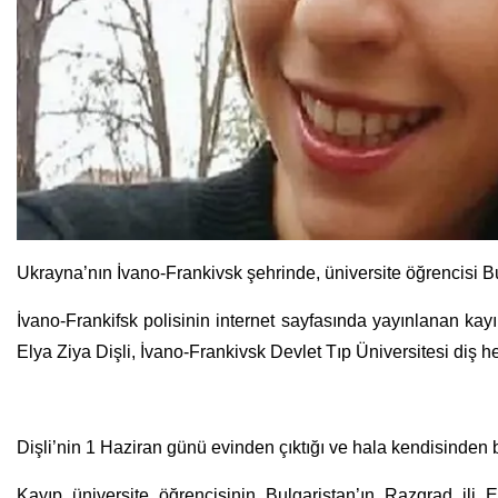
Ukrayna’nın İvano-Frankivsk şehrinde, üniversite öğrencisi Bu
İvano-Frankifsk polisinin internet sayfasında yayınlanan ka
Elya Ziya Dişli, İvano-Frankivsk Devlet Tıp Üniversitesi diş hek
Dişli’nin 1 Haziran günü evinden çıktığı ve hala kendisinden bi
Kayıp üniversite öğrencisinin Bulgaristan’ın Razgrad il