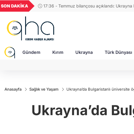
UYU
GEL
TND
BGN
SON DAKİKA
17:36 - Temmuz bilançosu açıklandı: Ukrayna
57
1,1853
18,2396
16,2399
27,9743
savunması balistik füze yetersizliği ile karşı karşı
Gündem
Kırım
Ukrayna
Türk Dünyası
Anasayfa
Sağlık ve Yaşam
Ukrayna’da Bulgaristanlı üniversite ö
Ukrayna’da Bulg