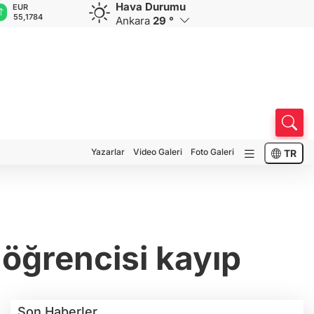
Hava Durumu
EUR
GBP
CHF
CAD
R
55,1784
64,4315
59,0599
34,2281
0
Ankara
29 °
Yazarlar
Video Galeri
Foto Galeri
TR
 öğrencisi kayıp
Son Haberler