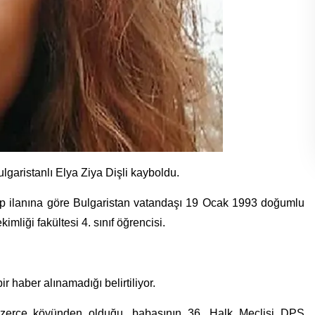
lgaristanlı Elya Ziya Dişli kayboldu.
yıp ilanına göre Bulgaristan vatandaşı 19 Ocak 1993 doğumlu
imliği fakültesi 4. sınıf öğrencisi.
r haber alınamadığı belirtiliyor.
i Ezerçe köyünden olduğu, babasının 36. Halk Meclisi DPS