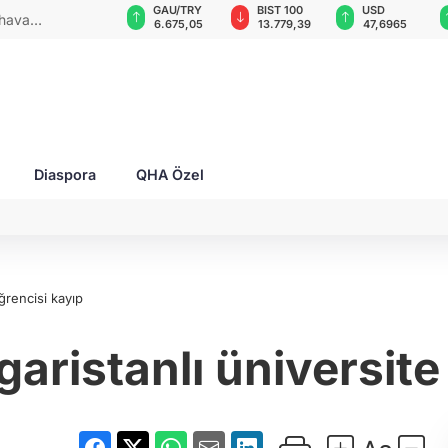
VND
GAU/TRY
BIST 100
USD
 hava
0,0018
6.675,05
13.779,39
47,6965
ya
Diaspora
QHA Özel
ğrencisi kayıp
aristanlı üniversite