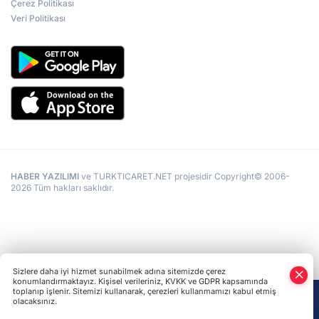
Çerez Politikası
Veri Politikası
HABER YAZILIMI
ve TURKTICARET.NET projesidir Copyright© 2006-
2026 Tüm hakları saklıdır.
Sizlere daha iyi hizmet sunabilmek adına sitemizde çerez
konumlandırmaktayız. Kişisel verileriniz, KVKK ve GDPR kapsamında
toplanıp işlenir. Sitemizi kullanarak, çerezleri kullanmamızı kabul etmiş
olacaksınız.
Anasayfa
Haber Ara
Yazarlar