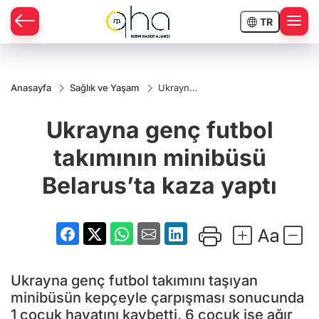
TR
Anasayfa
Sağlık ve Yaşam
Ukrayna
genç
futbol
Ukrayna genç futbol
takımının
minibüsü
Belarus’ta
takımının minibüsü
kaza yaptı
Belarus’ta kaza yaptı
Ukrayna genç futbol takımını taşıyan
minibüsün kepçeyle çarpışması sonucunda
1 çocuk hayatını kaybetti, 6 çocuk ise ağır