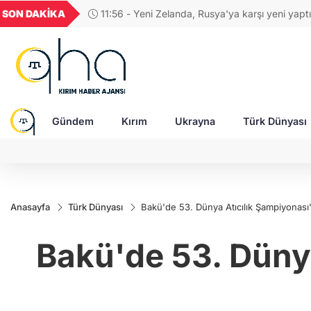
GEL
TND
BGN
VND
SON DAKİKA
11:56 - Yeni Zelanda, Rusya'ya karşı yeni yaptı
49
18,2677
16,3788
27,9743
0,0018
uyguladı!
Gündem
Kırım
Ukrayna
Türk Dünyası
Anasayfa
Türk Dünyası
Bakü'de 53. Dünya Atıcılık Şampiyonası'nı
Bakü'de 53. Dünya