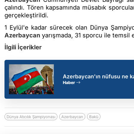
çalındı. Tören kapsamında müsabık sporcular
gerçekleştirildi.
1 Eylül'e kadar sürecek olan Dünya Şampiyo
Azerbaycan
yarışmada, 31 sporcu ile temsil 
İlgili İçerikler
Azerbaycan'ın nüfusu ne k
Haber
Dünya Atıcılık Şampiyonası
Azerbaycan
Bakü