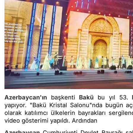
Azerbaycan'ın
başkenti
Bakü
bu yıl 53.
yapıyor. "Bakü Kristal Salonu"nda bugün açıl
olarak katılımcı ülkelerin bayrakları sergile
video gösterimi yapıldı. Ardından
Azerbaycan
Cumhuriyeti Devlet Bayrağı sa