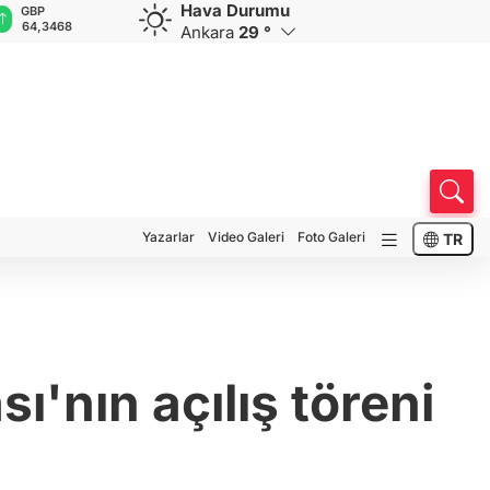
Hava Durumu
GBP
CHF
CAD
RUB
A
64,3468
59,0083
34,1883
0,5822
1
Ankara
29 °
Yazarlar
Video Galeri
Foto Galeri
TR
'nın açılış töreni