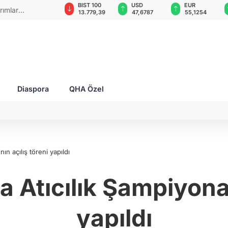
GAU/TRY
BIST 100
USD
EUR
rımlar
6.660,55
13.779,39
47,6787
55,1254
Diaspora
QHA Özel
n açılış töreni yapıldı
 Atıcılık Şampiyonası
yapıldı