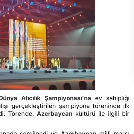
Dünya Atıcılık Şampiyonası
'na
ev sahipliği
ışı gerçekleştirilen şampiyona töreninde ilk
ndi. Törende,
Azerbaycan
kültürü ile ilgili bir
hnede sergilendi ve
Azerbaycan
milli marşı