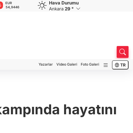
Hava Durumu
EUR
GBP
CHF
CAD
R
54,9446
64,1488
58,5560
33,9236
0
Ankara
29 °
Yazarlar
Video Galeri
Foto Galeri
TR
 kampında hayatını