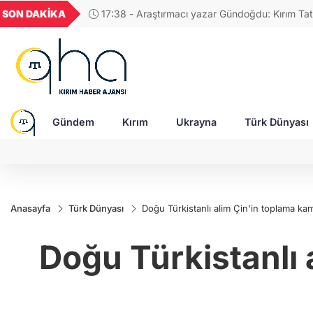
UYU
GEL
TND
BGN
SON DAKİKA
17:58 - Rusya'da Mü
42
1,1820
18,1981
16,2306
28,0626
tasvir eden tablolar n
Gündem
Kırım
Ukrayna
Türk Dünyası
Anasayfa
Türk Dünyası
Doğu Türkistanlı alim Çin'in toplama kam
Doğu Türkistanlı 