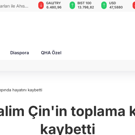
VND
GAU/TRY
BIST 100
USD
slüman din adamına, "Tatar zaferlerini"
0,0018
6.480,96
13.798,82
47,5880
edeniyle para cezası!
Diaspora
QHA Özel
pında hayatını kaybetti
alim Çin'in toplama
kaybetti