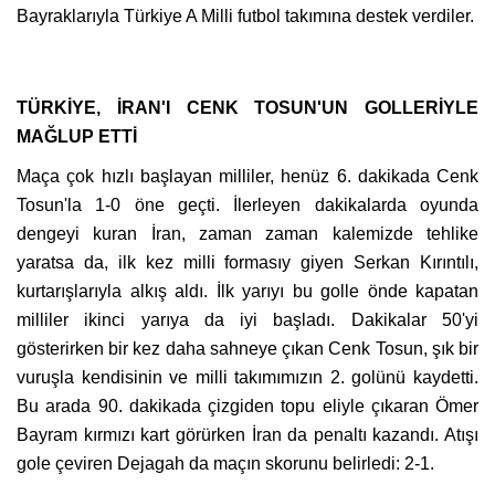
Bayraklarıyla Türkiye A Milli futbol takımına destek verdiler.
TÜRKİYE, İRAN'I CENK TOSUN'UN GOLLERİYLE
MAĞLUP ETTİ
Maça çok hızlı başlayan milliler, henüz 6. dakikada Cenk
Tosun'la 1-0 öne geçti. İlerleyen dakikalarda oyunda
dengeyi kuran İran, zaman zaman kalemizde tehlike
yaratsa da, ilk kez milli formasıy giyen Serkan Kırıntılı,
kurtarışlarıyla alkış aldı. İlk yarıyı bu golle önde kapatan
milliler ikinci yarıya da iyi başladı. Dakikalar 50'yi
gösterirken bir kez daha sahneye çıkan Cenk Tosun, şık bir
vuruşla kendisinin ve milli takımımızın 2. golünü kaydetti.
Bu arada 90. dakikada çizgiden topu eliyle çıkaran Ömer
Bayram kırmızı kart görürken İran da penaltı kazandı. Atışı
gole çeviren Dejagah da maçın skorunu belirledi: 2-1.