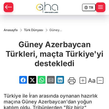
TR
Anasayfa
Türk Dünyası
Güney
Azerbaycan
Türkleri,
Güney Azerbaycan
maçta
Türkiye'yi
destekledi
Türkleri, maçta Türkiye'yi
destekledi
Türkiye ile İran arasında oynanan hazırlık
maçına Güney Azerbaycan'dan yoğun
katılım oldu. Tribünlerden "Biz biriz"