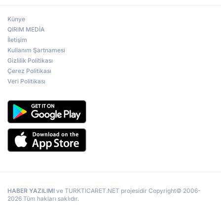
Künye
QIRIM MEDİA
İletişim
Kullanım Şartnamesi
Gizlilik Politikası
Çerez Politikası
Veri Politikası
HABER YAZILIMI
ve TURKTICARET.NET projesidir Copyright© 2006-
2026 Tüm hakları saklıdır.