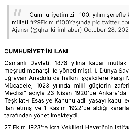
Cumhuriyetimizin 100. yılını şerefle 
milleti!
#29Ekim
#100Yaşında
pic.twitter.
Ajansı (@qha_kirimhaber)
October 28, 20
CUMHURİYET’İN İLANI
Osmanlı Devleti, 1876 yılına kadar mutlak
meşruti monarşi ile yönetilmişti. I. Dünya Sa
uğrayan Anadolu'da halkın işgalcilere karşı 
Mücadele, 1923 yılında milli güçlerin zafer
Meclisi" adıyla 23 Nisan 1920'de Ankara'da t
Teşkilat-ı Esasiye Kanunu adlı yasayı kabul 
ilan etmiş ve 1 Kasım 1922'de aldığı kararla
tarafından yönetilmekteydi.
27 Ekim 1923'te İcra Vekilleri Heyeti'nin isti