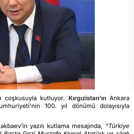
 coşkusuyla kutluyor.
Kırgızistan’ın
Ankara
huriyeti'nin 100. yıl dönümü dolayısıyla
akbaev’in yazılı kutlama mesajında,
“Türkiye
! Başta Gazi Mustafa Kemal Atatürk ve silah