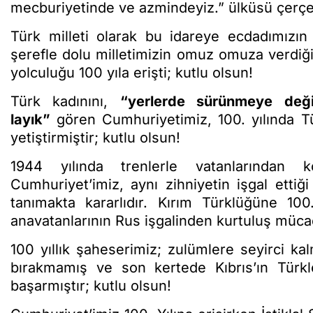
mecburiyetinde ve azmindeyiz.” ülküsü çerçeve
Türk milleti olarak bu idareye ecdadımızın
şerefle dolu milletimizin omuz omuza verdiği
yolculuğu 100 yıla erişti; kutlu olsun!
Türk kadınını,
“yerlerde sürünmeye deği
layık”
gören Cumhuriyetimiz, 100. yılında Tü
yetiştirmiştir; kutlu olsun!
1944 yılında trenlerle vatanlarından 
Cumhuriyet’imiz, aynı zihniyetin işgal ettiği
tanımakta kararlıdır. Kırım Türklüğüne 100
anavatanlarının Rus işgalinden kurtuluş müca
100 yıllık şaheserimiz; zulümlere seyirci ka
bırakmamış ve son kertede Kıbrıs’ın Türkle
başarmıştır; kutlu olsun!