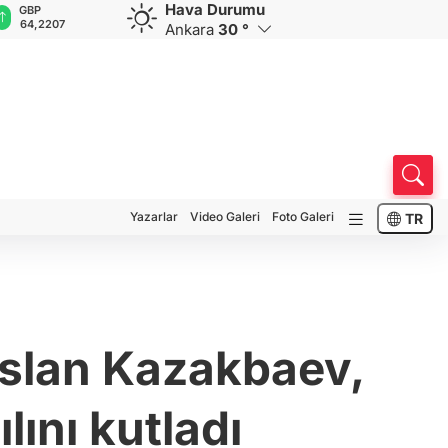
Hava Durumu
GBP
CHF
CAD
RUB
A
64,2207
58,7361
34,0120
0,5827
1
Ankara
30 °
Yazarlar
Video Galeri
Foto Galeri
TR
uslan Kazakbaev,
lını kutladı