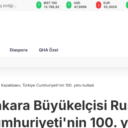
GAU/TRY
BIST 100
USD
EUR
 birliği
6.591,11
13.798,82
47,6996
55,0028
Diaspora
QHA Özel
 Kazakbaev, Türkiye Cumhuriyeti'nin 100. yılını kutladı
Ankara Büyükelçisi R
huriyeti'nin 100. yı