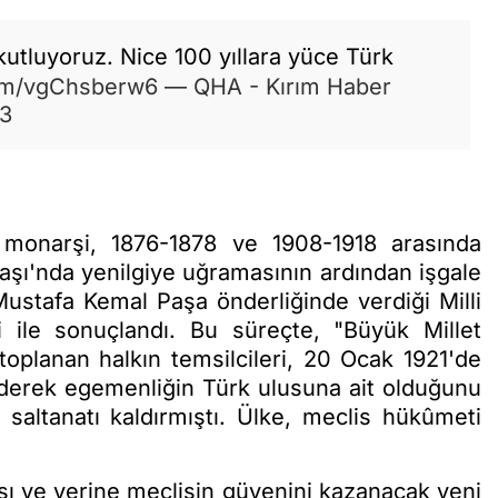
kutluyoruz. Nice 100 yıllara yüce Türk
com/vgChsberw6
— QHA - Kırım Haber
23
 monarşi, 1876-1878 ve 1908-1918 arasında
vaşı'nda yenilgiye uğramasının ardından işgale
Mustafa Kemal Paşa önderliğinde verdiği Milli
i ile sonuçlandı. Bu süreçte, "Büyük Millet
oplanan halkın temsilcileri, 20 Ocak 1921'de
ederek egemenliğin Türk ulusuna ait olduğunu
 saltanatı kaldırmıştı. Ülke, meclis hükûmeti
fası ve yerine meclisin güvenini kazanacak yeni