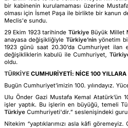
bir kabinenin kurulamaması üzerine Mustaf
olması için İsmet Paşa ile birlikte bir kanun d
Meclis'e sundu.
29 Ekim 1923 tarihinde
Türkiye
Büyük Millet 
anayasa değişikliğiyle
Türkiye’nin
yönetim bi
1923 günü saat 20.30’da Cumhuriyet ilan ed
değişikliklerin kabulü ile Cumhuriyet,
Türkiy
oldu.
TÜRKİYE
CUMHURİYETİ: NİCE 100 YILLARA
Bugün Cumhuriyet’imizin 100. yılındayız. Yüce
Ulu Önder Gazi Mustafa Kemal Atatürk’ün 1
işler yaptık. Bu işlerin en büyüğü, temeli T
Türkiye
Cumhuriyeti'dir.” seslenişindeki gur
Nitekim “yaptıklarımızı asla kâfi göremeyiz