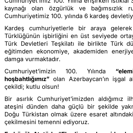
Cumhuriyet’imiz 100. Yılına erişirken İstikla
kaynağı olan özgürlük ve bağımsızlık ru
Cumhuriyetimiz 100. yılında 6 kardeş devletiy
Kardeş cumhuriyetlerle bir araya gelerek
Türklüğünün işbirliğini en üst seviyede ortay
Türk Devletleri Teşkilatı ile birlikte Türk 
eğitimden ekonomiye, akademiden enerjiye 
damga vurmaktadır.
Cumhuriyet’imizin 100. Yılında
“ele
hoşbahtlığımız”
olan Azerbaycan’ın işgal al
çekildi; kutlu olsun!
Bir asırlık Cumhuriyet’imizden aldığımız 
ateşini dünden daha güçlü bir şekilde yakm
Doğu Türkistan olmak üzere esaret altındaki
çekilmesini temenni ediyoruz.