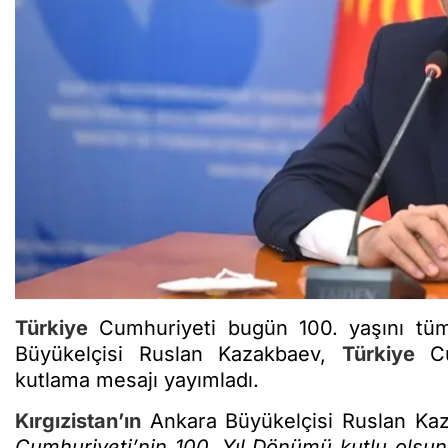
Türkiye
Cumhuriyeti bugün 100. yaşını tüm
Büyükelçisi Ruslan Kazakbaev,
Türkiye
Cum
kutlama mesajı yayımladı.
Kırgızistan’ın
Ankara Büyükelçisi Ruslan Kaz
Cumhuriyeti’nin 100. Yıl Dönümü kutlu olsun