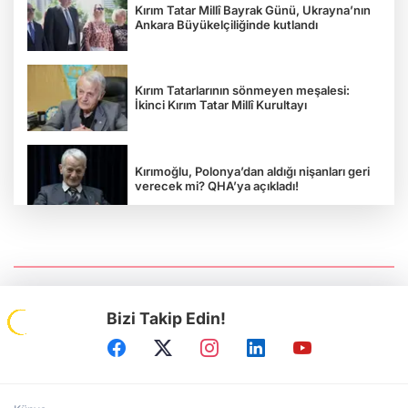
Kırım Tatar Millî Bayrak Günü, Ukrayna’nın
Ankara Büyükelçiliğinde kutlandı
Kırım Tatarlarının sönmeyen meşalesi:
İkinci Kırım Tatar Millî Kurultayı
Kırımoğlu, Polonya’dan aldığı nişanları geri
verecek mi? QHA’ya açıkladı!
“Rus esareti öldürür”: Ukrayna
Gazeteciler Birliği Başkanı Serhiy
Tomilenko QHA'ya Konuştu
Bizi Takip Edin!
Prof.Dr. Ruhi Ersoy: Kırım, sürgün ve
Sovyet zulmünün sembolü oldu