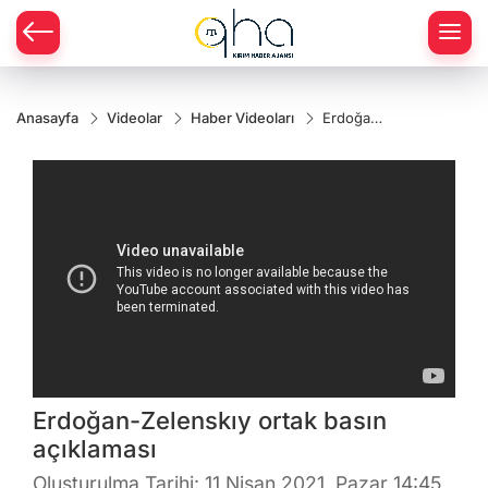
Anasayfa
Videolar
Haber Videoları
Erdoğan-
Zelenskıy
ortak
basın
açıklaması
Erdoğan-Zelenskıy ortak basın
açıklaması
Oluşturulma Tarihi: 11 Nisan 2021, Pazar 14:45