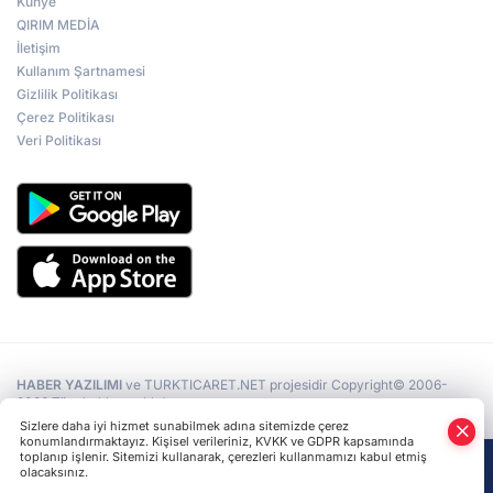
Künye
Türk dünyasının repressiya hafızası
Ankara’da yaşatıldı
QIRIM MEDİA
İletişim
Kullanım Şartnamesi
Gizlilik Politikası
Kerkük Valisi Ağa: Türk dünyasının
Çerez Politikası
tecrübelerini Kerkük'e intikal ettireceğiz
Veri Politikası
Irak Türklüğünün siyasi mücadelesi
Ankara'da ele alındı
HABER YAZILIMI
ve TURKTICARET.NET projesidir Copyright© 2006-
2026 Tüm hakları saklıdır.
Sizlere daha iyi hizmet sunabilmek adına sitemizde çerez
konumlandırmaktayız. Kişisel verileriniz, KVKK ve GDPR kapsamında
toplanıp işlenir. Sitemizi kullanarak, çerezleri kullanmamızı kabul etmiş
olacaksınız.
Anasayfa
Haber Ara