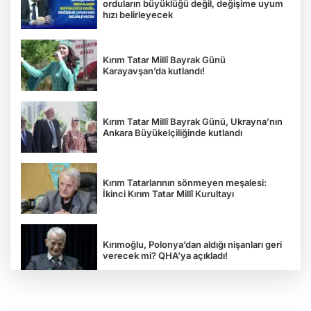
orduların büyüklüğü değil, değişime uyum
hızı belirleyecek
Kırım Tatar Millî Bayrak Günü
Karayavşan’da kutlandı!
Kırım Tatar Millî Bayrak Günü, Ukrayna’nın
Ankara Büyükelçiliğinde kutlandı
Kırım Tatarlarının sönmeyen meşalesi:
İkinci Kırım Tatar Millî Kurultayı
Kırımoğlu, Polonya’dan aldığı nişanları geri
verecek mi? QHA’ya açıkladı!
“Rus esareti öldürür”: Ukrayna