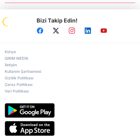
Gazeteciler Birliği Başkanı Serhiy
Tomilenko QHA'ya Konuştu
Bizi Takip Edin!
Prof.Dr. Ruhi Ersoy: Kırım, sürgün ve
Sovyet zulmünün sembolü oldu
Künye
Türk dünyasının repressiya hafızası
Ankara’da yaşatıldı
QIRIM MEDİA
İletişim
Kullanım Şartnamesi
Gizlilik Politikası
Kerkük Valisi Ağa: Türk dünyasının
Çerez Politikası
tecrübelerini Kerkük'e intikal ettireceğiz
Veri Politikası
Irak Türklüğünün siyasi mücadelesi
Ankara'da ele alındı