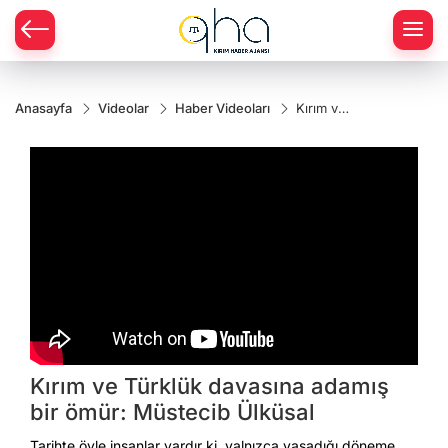
Anasayfa
Videolar
Haber Videoları
Kırım ve
Türklük
davasına
adamış
bir ömür:
Müstecib
Ülküsal
Kırım ve Türklük davasına adamış
bir ömür: Müstecib Ülküsal
Tarihte öyle insanlar vardır ki, yalnızca yaşadığı döneme