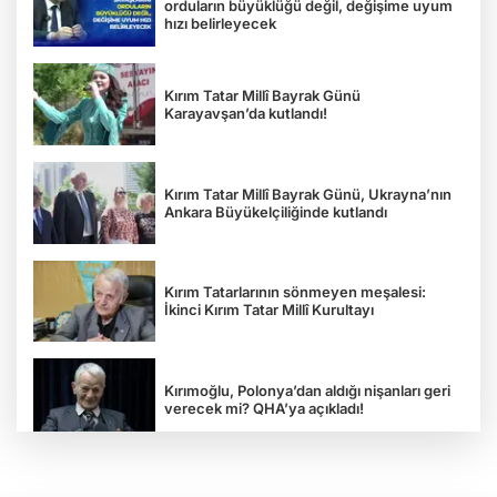
orduların büyüklüğü değil, değişime uyum
hızı belirleyecek
Kırım Tatar Millî Bayrak Günü
Karayavşan’da kutlandı!
Kırım Tatar Millî Bayrak Günü, Ukrayna’nın
Ankara Büyükelçiliğinde kutlandı
Kırım Tatarlarının sönmeyen meşalesi:
İkinci Kırım Tatar Millî Kurultayı
Kırımoğlu, Polonya’dan aldığı nişanları geri
verecek mi? QHA’ya açıkladı!
“Rus esareti öldürür”: Ukrayna