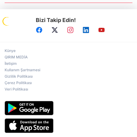
Gazeteciler Birliği Başkanı Serhiy
Tomilenko QHA'ya Konuştu
Bizi Takip Edin!
Prof.Dr. Ruhi Ersoy: Kırım, sürgün ve
Sovyet zulmünün sembolü oldu
Künye
Türk dünyasının repressiya hafızası
Ankara’da yaşatıldı
QIRIM MEDİA
İletişim
Kullanım Şartnamesi
Gizlilik Politikası
Kerkük Valisi Ağa: Türk dünyasının
Çerez Politikası
tecrübelerini Kerkük'e intikal ettireceğiz
Veri Politikası
Irak Türklüğünün siyasi mücadelesi
Ankara'da ele alındı