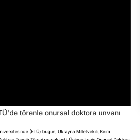
Ü'de törenle onursal doktora unvanı
niversitesinde (ETÜ) bugün, Ukrayna Milletvekili, Kırım
 Doktora Tevcih Töreni gerçekleşti. Üniversitenin Onursal Doktora