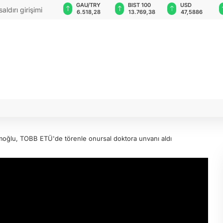
VND
GAU/TRY
BIST 100
USD
12:04 - Rusya, Odesa'da buğday yüklü ticari gemi
0,0018
6.518,28
13.769,38
47,5886
aldı: 1 ölü, 3 yaralı
moğlu, TOBB ETÜ'de törenle onursal doktora unvanı aldı