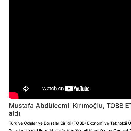
Mustafa Abdülcemil Kırımoğlu, TOBB ET
aldı
Türkiye Odalar ve Borsalar Birliği (TOBB) Ekonomi ve Teknoloji Ü
Tatarlarının milli lideri Mustafa Abdülcemil Kırımoğlu'na Onursal