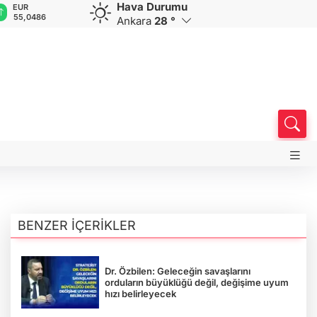
Hava Durumu
EUR
GBP
CHF
CAD
R
yi hedef
55,0486
64,2295
58,7662
33,9943
0
Ankara
28 °
BENZER İÇERİKLER
Dr. Özbilen: Geleceğin savaşlarını
orduların büyüklüğü değil, değişime uyum
hızı belirleyecek