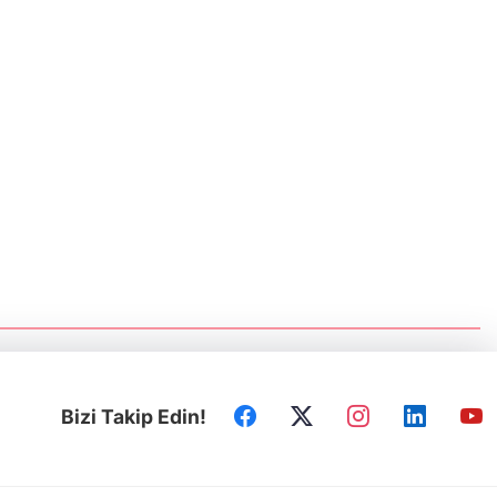
Prof.Dr. Ruhi Ersoy: Kırım, sürgün ve
Sovyet zulmünün sembolü oldu
Türk dünyasının repressiya hafızası
Ankara’da yaşatıldı
Kerkük Valisi Ağa: Türk dünyasının
tecrübelerini Kerkük'e intikal ettireceğiz
Irak Türklüğünün siyasi mücadelesi
Ankara'da ele alındı
Bizi Takip Edin!