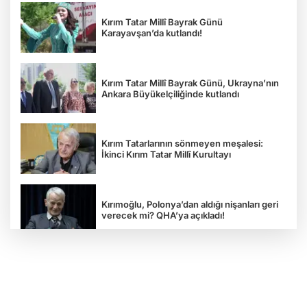
Kırım Tatar Millî Bayrak Günü
Karayavşan’da kutlandı!
Kırım Tatar Millî Bayrak Günü, Ukrayna’nın
Ankara Büyükelçiliğinde kutlandı
Kırım Tatarlarının sönmeyen meşalesi:
İkinci Kırım Tatar Millî Kurultayı
Kırımoğlu, Polonya’dan aldığı nişanları geri
verecek mi? QHA’ya açıkladı!
“Rus esareti öldürür”: Ukrayna
Gazeteciler Birliği Başkanı Serhiy
Tomilenko QHA'ya Konuştu