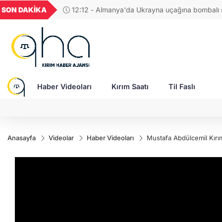
UYU
GEL
TND
BGN
SON DAKİKA
30
1,1820
18,1983
16,2308
28,0626
Haber Videoları
Kırım Saatı
Til Faslı
Anasayfa
Videolar
Haber Videoları
Mustafa Abdülcemil Kırı