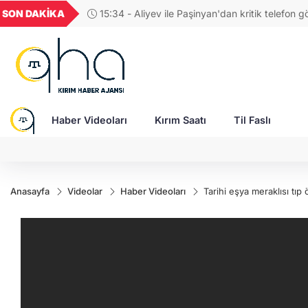
UYU
GEL
TND
BGN
SON DAKİKA
15:34 - Aliyev ile Paşinyan'dan kritik telefon g
52
1,1849
18,2677
16,3788
27,9743
süreci ve TRIPP Projesi masaya yatırıldı
Haber Videoları
Kırım Saatı
Til Faslı
Anasayfa
Videolar
Haber Videoları
Tarihi eşya meraklısı tı