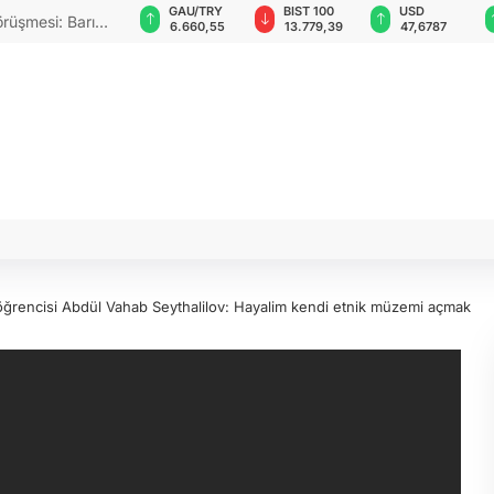
VND
GAU/TRY
BIST 100
USD
örüşmesi: Barış
0,0018
6.660,55
13.779,39
47,6787
p öğrencisi Abdül Vahab Seythalilov: Hayalim kendi etnik müzemi açmak