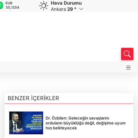
Hava Durumu
EUR
GBP
CHF
CAD
R
55,1254
64,3468
59,0083
34,1883
0
Ankara
29 °
BENZER İÇERİKLER
Dr. Özbilen: Geleceğin savaşlarını
orduların büyüklüğü değil, değişime uyum
hızı belirleyecek