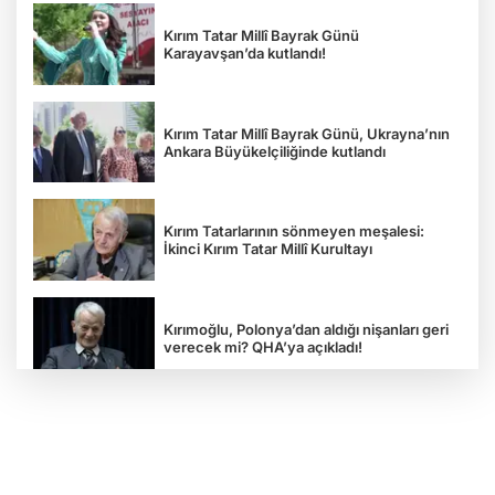
Kırım Tatar Millî Bayrak Günü
Karayavşan’da kutlandı!
Kırım Tatar Millî Bayrak Günü, Ukrayna’nın
Ankara Büyükelçiliğinde kutlandı
Kırım Tatarlarının sönmeyen meşalesi:
İkinci Kırım Tatar Millî Kurultayı
Kırımoğlu, Polonya’dan aldığı nişanları geri
verecek mi? QHA’ya açıkladı!
“Rus esareti öldürür”: Ukrayna
Gazeteciler Birliği Başkanı Serhiy
Tomilenko QHA'ya Konuştu