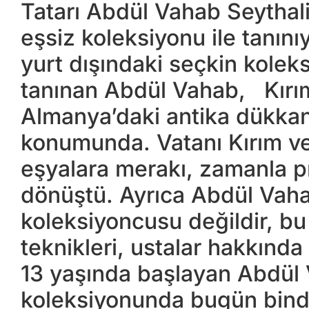
Tatarı Abdül Vahab Seythal
eşsiz koleksiyonu ile tanını
yurt dışındaki seçkin kolek
tanınan Abdül Vahab, Kırım
Almanya’daki antika dükkan
konumunda. Vatanı Kırım ve h
eşyalara merakı, zamanla p
dönüştü. Ayrıca Abdül Vaha
koleksiyoncusu değildir, bu 
teknikleri, ustalar hakkında 
13 yaşında başlayan Abdül 
koleksiyonunda bugün binde