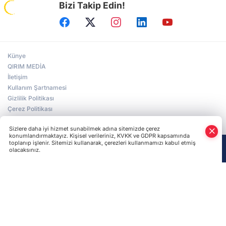
Bizi Takip Edin!
Tavriya Milli Üniversitesi 100 yaşında
Kırım Tatar kızı, Kırım Güzeli seçildi
Künye
QIRIM MEDİA
İletişim
Kullanım Şartnamesi
Ukrayna Parlamentosu’nun toplantısı
kavga ile başladı
Gizlilik Politikası
Çerez Politikası
Veri Politikası
Sizlere daha iyi hizmet sunabilmek adına sitemizde çerez
konumlandırmaktayız. Kişisel verileriniz, KVKK ve GDPR kapsamında
Kiev’de Kırım’ın Rus İşgaline Direniş Günü
toplanıp işlenir. Sitemizi kullanarak, çerezleri kullanmamızı kabul etmiş
olacaksınız.
Anasayfa
Haber Ara
Yazarlar
“İşgal Koşullarında Kırım” konulu
uluslararası forum