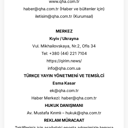
www.qha.com.tr
haber@qha.com.tr (Haber ve bültenler için)
iletisim@qha.com.tr (Kurumsal)
MERKEZ
Kıyiv / Ukrayna
Vul. Mikhailovskaya, Nr.2, Ofis 34
Tel: +380 (44) 221 7104
https://qirim.news/
info@qha.com.ua
TÜRKÇE YAYIN YÖNETMENİ VE TEMSİLCİ
Esma Kasar
ek@qha.com.tr
Haber Merkezi: haber@qha.com.tr
HUKUK DANIŞMANI
Av. Mustafa Kırımlı – hukuk@qha.com.tr
REKLAM MÜRACAAT
Teklifleriniz için aşağıdaki eposta adresimizle temasa