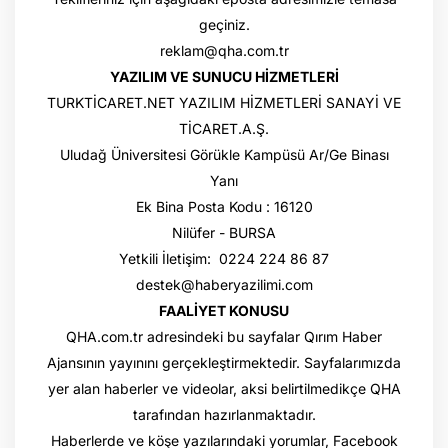
geçiniz.
reklam@qha.com.tr
YAZILIM VE SUNUCU HİZMETLERİ
TURKTİCARET.NET YAZILIM HİZMETLERİ SANAYİ VE
TİCARET.A.Ş.
Uludağ Üniversitesi Görükle Kampüsü Ar/Ge Binası
Yanı
Ek Bina Posta Kodu : 16120
Nilüfer - BURSA
Yetkili İletişim: 0224 224 86 87
destek@haberyazilimi.com
FAALİYET KONUSU
QHA.com.tr adresindeki bu sayfalar Qırım Haber
Ajansının yayınını gerçekleştirmektedir. Sayfalarımızda
yer alan haberler ve videolar, aksi belirtilmedikçe QHA
tarafından hazırlanmaktadır.
Haberlerde ve köşe yazılarındaki yorumlar, Facebook