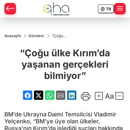
TR
Anasayfa
Gündem
“Çoğu
ülke
Kırım’da
“Çoğu ülke Kırım’da
yaşanan
gerçekleri
bilmiyor”
yaşanan gerçekleri
bilmiyor”
BM’de Ukrayna Daimi Temsilcisi Vladimir
Yelçenko, “BM’ye üye olan ülkeler,
Rusya’nın Kırım’da işlediği suçları hakkında