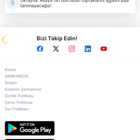
Ukrayna: Rusya'nın Gürcistan topraklarını işgalini asla
tanımayacağız!
Bizi Takip Edin!
Künye
QIRIM MEDİA
İletişim
Kullanım Şartnamesi
Gizlilik Politikası
Çerez Politikası
Veri Politikası