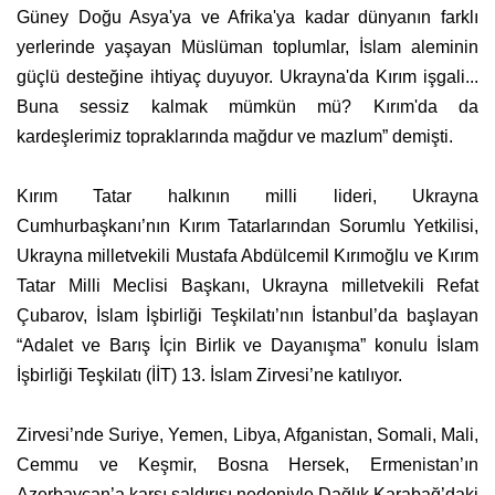
Güney Doğu Asya'ya ve Afrika'ya kadar dünyanın farklı
yerlerinde yaşayan Müslüman toplumlar, İslam aleminin
güçlü desteğine ihtiyaç duyuyor. Ukrayna'da Kırım işgali...
Buna sessiz kalmak mümkün mü? Kırım'da da
kardeşlerimiz topraklarında mağdur ve mazlum” demişti.
Kırım Tatar halkının milli lideri, Ukrayna
Cumhurbaşkanı’nın Kırım Tatarlarından Sorumlu Yetkilisi,
Ukrayna milletvekili Mustafa Abdülcemil Kırımoğlu ve Kırım
Tatar Milli Meclisi Başkanı, Ukrayna milletvekili Refat
Çubarov, İslam İşbirliği Teşkilatı’nın İstanbul’da başlayan
“Adalet ve Barış İçin Birlik ve Dayanışma” konulu İslam
İşbirliği Teşkilatı (İİT) 13. İslam Zirvesi’ne katılıyor.
Zirvesi’nde Suriye, Yemen, Libya, Afganistan, Somali, Mali,
Cemmu ve Keşmir, Bosna Hersek, Ermenistan’ın
Azerbaycan’a karşı saldırısı nedeniyle Dağlık Karabağ’daki