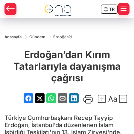
TR
Anasayfa
Gündem
Erdoğan’dan
Kırım
Tatarlarıyla
Erdoğan’dan Kırım
dayanışma
çağrısı
Tatarlarıyla dayanışma
çağrısı
Türkiye Cumhurbaşkanı Recep Tayyip
Erdoğan, İstanbul’da düzenlenen İslam
İşbirliği Teşkilatı'nın 13. İslam Zirvesi'nde,