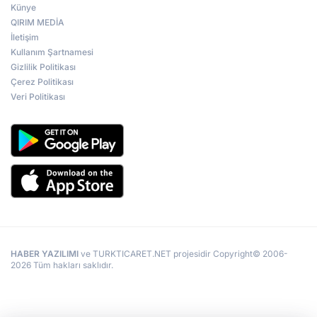
Künye
QIRIM MEDİA
İletişim
Kullanım Şartnamesi
Gizlilik Politikası
Çerez Politikası
Veri Politikası
HABER YAZILIMI
ve TURKTICARET.NET projesidir Copyright© 2006-
2026 Tüm hakları saklıdır.