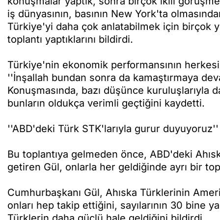
konuşmalar yaptık, sonra birçok ikili görüşm
iş dünyasının, basının New York'ta olmasından
Türkiye'yi daha çok anlatabilmek için birçok y
toplantı yaptıklarını bildirdi.
Türkiye'nin ekonomik performansının herkesin
''İnşallah bundan sonra da kamaştırmaya devam
Konuşmasında, bazı düşünce kuruluşlarıyla da t
bunların oldukça verimli geçtiğini kaydetti.
''ABD'deki Türk STK'larıyla gurur duyuyoruz''
Bu toplantıya gelmeden önce, ABD'deki Ahıska T
getiren Gül, onlarla her geldiğinde ayrı bir top
Cumhurbaşkanı Gül, Ahıska Türklerinin Amerika
onları hep takip ettiğini, sayılarının 30 bine ya
Türklerin daha güçlü hale geldiğini bildirdi.