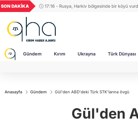
GEL
TND
BGN
VND
SON DAKİKA
17:04 - Rus ordusuna SİHA üreten şirketin CE
53
18,1947
16,2442
28,0626
0,0018
saldırıda ağır yaralandı
Gündem
Kırım
Ukrayna
Türk Dünyası
Anasayfa
Gündem
Gül'den ABD'deki Türk STK'larına övgü
Gül'den A