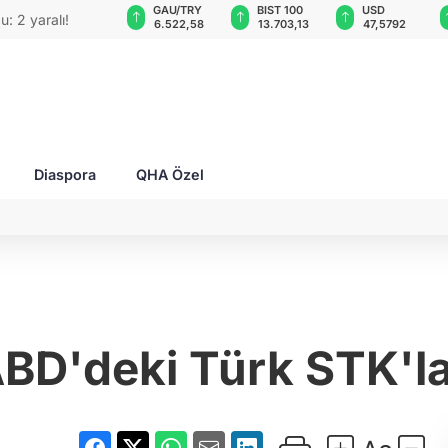
GAU/TRY
BIST 100
USD
EUR
O'su bombalı
6.522,58
13.703,13
47,5792
55,0079
Diaspora
QHA Özel
BD'deki Türk STK'l