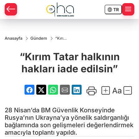
TR
Anasayfa
Gündem
“Kırım
Tatar
halkının
“Kırım Tatar halkının
hakları
iade
edilsin”
hakları iade edilsin”
28 Nisan’da BM Güvenlik Konseyinde
Rusya’nın Ukrayna’ya yönelik saldırganlığı
bağlamında son gelişmeleri değerlendirmek
amacıyla toplantı yapıldı.