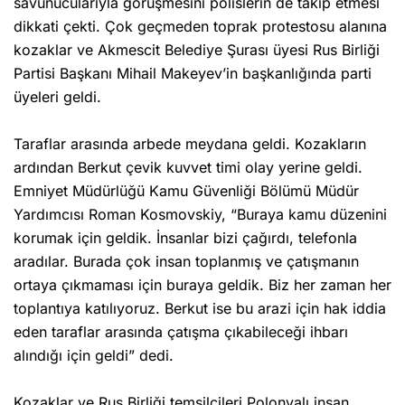
savunucularıyla görüşmesini polislerin de takip etmesi
dikkati çekti. Çok geçmeden toprak protestosu alanına
kozaklar ve Akmescit Belediye Şurası üyesi Rus Birliği
Partisi Başkanı Mihail Makeyev’in başkanlığında parti
üyeleri geldi.
Taraflar arasında arbede meydana geldi. Kozakların
ardından Berkut çevik kuvvet timi olay yerine geldi.
Emniyet Müdürlüğü Kamu Güvenliği Bölümü Müdür
Yardımcısı Roman Kosmovskiy, “Buraya kamu düzenini
korumak için geldik. İnsanlar bizi çağırdı, telefonla
aradılar. Burada çok insan toplanmış ve çatışmanın
ortaya çıkmaması için buraya geldik. Biz her zaman her
toplantıya katılıyoruz. Berkut ise bu arazi için hak iddia
eden taraflar arasında çatışma çıkabileceği ihbarı
alındığı için geldi” dedi.
Kozaklar ve Rus Birliği temsilcileri Polonyalı insan