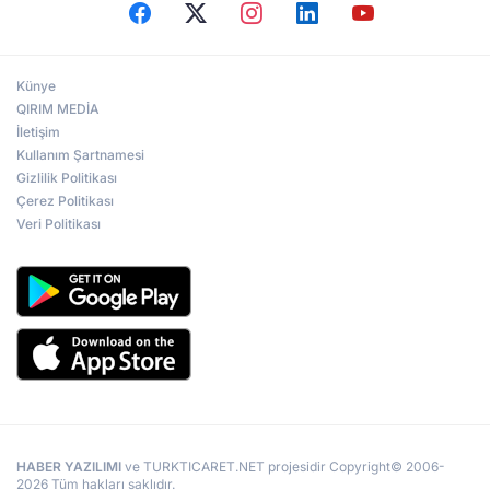
Künye
QIRIM MEDİA
İletişim
Kullanım Şartnamesi
Gizlilik Politikası
Çerez Politikası
Veri Politikası
HABER YAZILIMI
ve TURKTICARET.NET projesidir Copyright© 2006-
2026 Tüm hakları saklıdır.