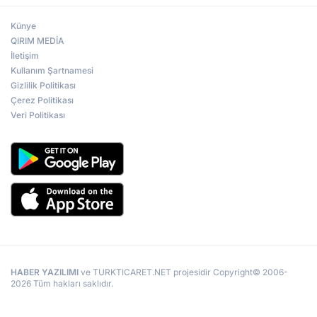
Künye
QIRIM MEDİA
İletişim
Kullanım Şartnamesi
Gizlilik Politikası
Çerez Politikası
Veri Politikası
HABER YAZILIMI
ve TURKTICARET.NET projesidir Copyright© 2006-
2026 Tüm hakları saklıdır.