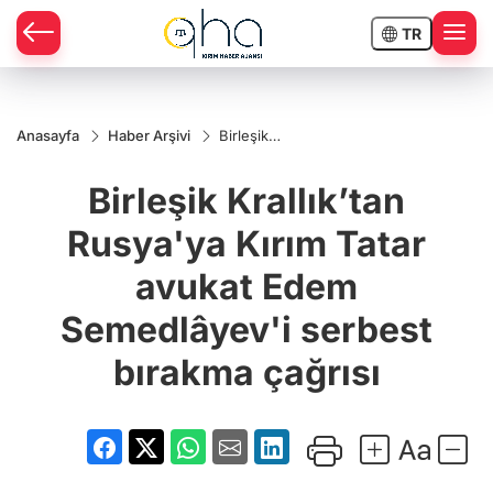
TR
Anasayfa
Haber Arşivi
Birleşik
Krallık’tan
Rusya'ya
Birleşik Krallık’tan
Kırım Tatar
avukat Edem
Semedlâyev'i
Rusya'ya Kırım Tatar
serbest
bırakma
avukat Edem
çağrısı
Semedlâyev'i serbest
bırakma çağrısı