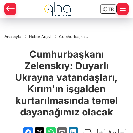
TR
Anasayfa
Haber Arşivi
Cumhurbaşkanı
Zelenskıy:
Duyarlı Ukrayna
Cumhurbaşkanı
vatandaşları,
Kırım'ın
işgalden
Zelenskıy: Duyarlı
kurtarılmasında
temel
Ukrayna vatandaşları,
dayanağımız
olacak
Kırım'ın işgalden
kurtarılmasında temel
dayanağımız olacak