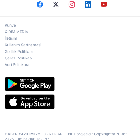
Künye
QIRIM MEDİA
İletişim
Kullanım Şartnamesi
Gizlilik Politikası
Çerez Politikası
Veri Politikası
HABER YAZILIMI
ve TURKTICARET.NET projesidir Copyright© 2006-
2026 Tüm hakları saklıdır.