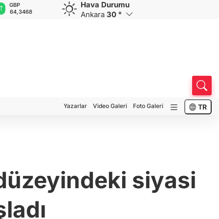
Hava Durumu
GBP
CHF
CAD
RUB
A
64,3468
59,0083
34,1883
0,5822
1
Ankara
30 °
Yazarlar
Video Galeri
Foto Galeri
TR
 düzeyindeki siyasi
şladı