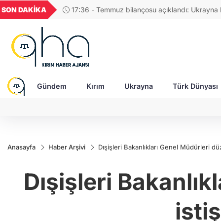
GEL
TND
BGN
VND
SON DAKİKA
17:36 - Temmuz bilançosu açıklandı: Ukrayna
49
18,2677
16,3788
27,9743
0,0018
savunması balistik füze yetersizliği ile karşı karşı
Gündem
Kırım
Ukrayna
Türk Dünyası
Anasayfa
Haber Arşivi
Dışişleri Bakanlıkları Genel Müdürleri dü
Dışişleri Bakanlık
isti