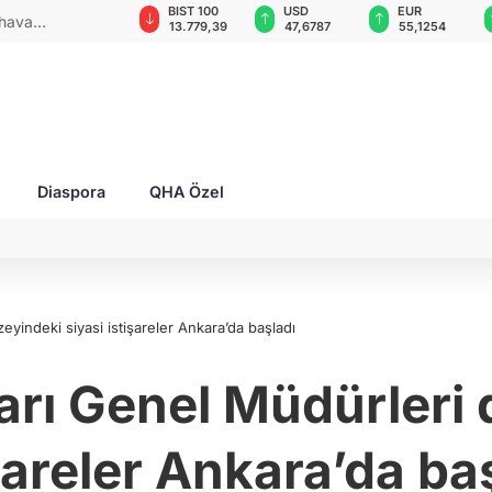
GAU/TRY
BIST 100
USD
EUR
 hava
6.660,55
13.779,39
47,6787
55,1254
ya
Diaspora
QHA Özel
zeyindeki siyasi istişareler Ankara’da başladı
ları Genel Müdürleri
şareler Ankara’da ba