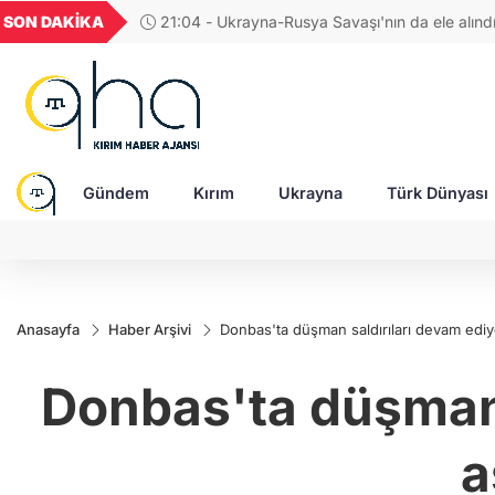
UYU
GEL
TND
BGN
VND
SON DAKİKA
17:38 - Araştırmacı yazar Gündoğdu: Kırım Ta
1,1818
18,1944
16,2273
28,0626
0,0
Türkleri ortak Türk kültürünün birçok unsurun
devam ediyor
Gündem
Kırım
Ukrayna
Türk Dünyası
Anasayfa
Haber Arşivi
Donbas'ta düşman saldırıları devam ediyo
Donbas'ta düşman s
a