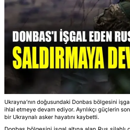
Ukrayna’nın doğusundaki Donbas bölgesini işgal 
ihlal etmeye devam ediyor. Ayrılıkçı güçlerin son
bir Ukraynalı asker hayatını kaybetti.
Donbas bölgesini işgal altına alan Rus silahlı