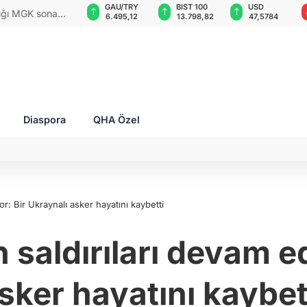
GAU/TRY
BIST 100
USD
EUR
tarları ile Ahıska
018
6.495,12
13.798,82
47,5784
54,8283
u yaşatmaya
Diaspora
QHA Özel
r: Bir Ukraynalı asker hayatını kaybetti
aldırıları devam ed
sker hayatını kaybet