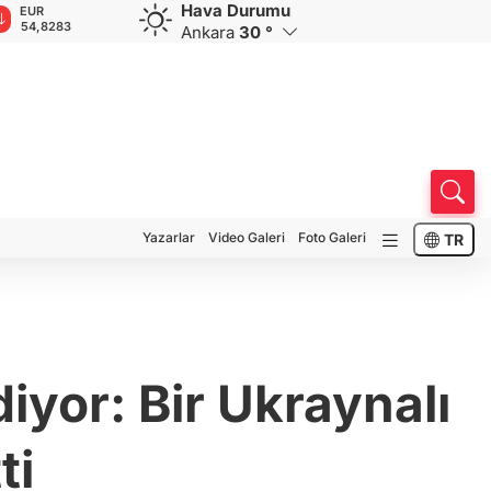
Hava Durumu
GBP
CHF
CAD
RUB
63,9299
58,5220
33,9434
0,5752
Ankara
30 °
Yazarlar
Video Galeri
Foto Galeri
TR
iyor: Bir Ukraynalı
ti