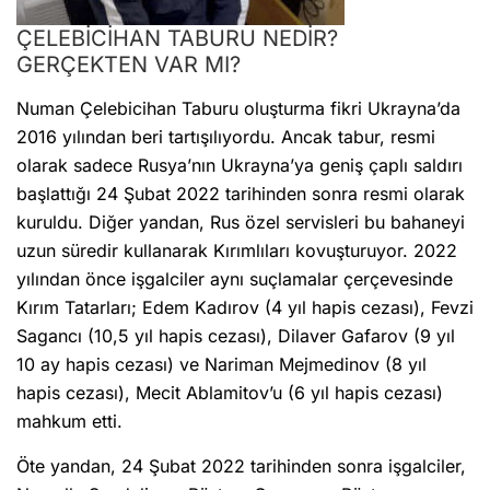
ÇELEBİCİHAN TABURU NEDİR?
GERÇEKTEN VAR MI?
Numan Çelebicihan Taburu oluşturma fikri Ukrayna’da
2016 yılından beri tartışılıyordu. Ancak tabur, resmi
olarak sadece Rusya’nın Ukrayna’ya geniş çaplı saldırı
başlattığı 24 Şubat 2022 tarihinden sonra resmi olarak
kuruldu. Diğer yandan, Rus özel servisleri bu bahaneyi
uzun süredir kullanarak Kırımlıları kovuşturuyor. 2022
yılından önce işgalciler aynı suçlamalar çerçevesinde
Kırım Tatarları; Edem Kadırov (4 yıl hapis cezası), Fevzi
Sagancı (10,5 yıl hapis cezası), Dilaver Gafarov (9 yıl
10 ay hapis cezası) ve Nariman Mejmedinov (8 yıl
hapis cezası), Mecit Ablamitov’u (6 yıl hapis cezası)
mahkum etti.
Öte yandan, 24 Şubat 2022 tarihinden sonra işgalciler,