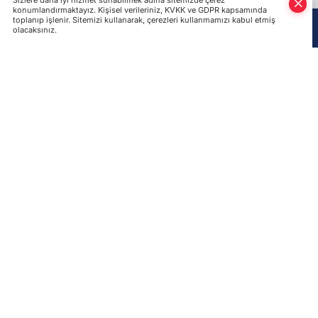
Son Haberler
Temmuz bilançosu açıklandı: Ukrayna hava
savunması balistik füze yetersizliği ile karşı karşıya
Rusya, Ukraynalı itfaiyecileri hedef aldı: 2 yaralı!
Rus ordusu Ukrnafta tesislerini hedef aldı: 7 petrol ve
gaz üretim sahası vuruldu
İtalyan Azione partisi, dört Kırım Tatar siyasi tutsak
için siyasi hamilik üstlendi!
Rusya, Kırım Tatarlarının kültürel mirası olan
Hansaray'ı tahrip etmeyi sürdürüyor
İran'da Azerbaycan kimliği hedefte: Propaganda
faaliyetleri arttı!