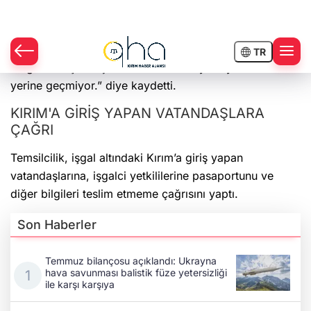
sığınma sertifikası veriliyor. Söz konusu kağıtların
hiçbir hukuki geçerliliği yoktur ve söz konusu sözde
belgeler başka hiçbir ülkede tanınmıyor ayrıca kimlik
yerine geçmiyor.” diye kaydetti.
KIRIM'A GİRİŞ YAPAN VATANDAŞLARA
ÇAĞRI
Temsilcilik, işgal altındaki Kırım’a giriş yapan
vatandaşlarına, işgalci yetkililerine pasaportunu ve
diğer bilgileri teslim etmeme çağrısını yaptı.
Son Haberler
Temmuz bilançosu açıklandı: Ukrayna
hava savunması balistik füze yetersizliği
ile karşı karşıya