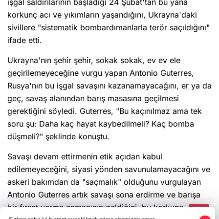
korkunç acı ve yıkımların yaşandığını, Ukrayna'daki
sivillere "sistematik bombardımanlarla terör saçıldığını"
ifade etti.
Ukrayna'nın şehir şehir, sokak sokak, ev ev ele
geçirilemeyeceğine vurgu yapan Antonio Guterres,
Rusya'nın bu işgal savaşını kazanamayacağını, er ya da
geç, savaş alanından barış masasına geçilmesi
gerektiğini söyledi. Guterres, "Bu kaçınılmaz ama tek
soru şu: Daha kaç hayat kaybedilmeli? Kaç bomba
düşmeli?" şeklinde konuştu.
Savaşı devam ettirmenin etik açıdan kabul
edilemeyeceğini, siyasi yönden savunulamayacağını ve
askeri bakımdan da "saçmalık" olduğunu vurgulayan
Antonio Guterres artık savaşı sona erdirme ve barışa
bir fırsat verme zamanının geldiğini, bu korkunç,
saçma savaşın son bulması gerektiği ifade etti.