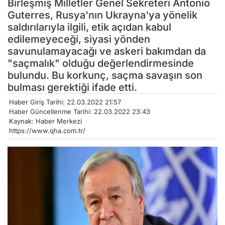
Guterres, Rusya'nın Ukrayna'ya yönelik
saldırılarıyla ilgili, etik açıdan kabul
edilemeyeceği, siyasi yönden
savunulamayacağı ve askeri bakımdan da
"saçmalık" olduğu değerlendirmesinde
bulundu. Bu korkunç, saçma savaşın son
bulması gerektiği ifade etti.
Haber Giriş Tarihi: 22.03.2022 21:57
Haber Güncellenme Tarihi: 22.03.2022 23:43
Kaynak: Haber Merkezi
https://www.qha.com.tr/
Sizlere daha iyi hizmet sunabilmek adına sitemizde çerez
konumlandırmaktayız. Kişisel verileriniz, KVKK ve GDPR kapsamında
toplanıp işlenir. Sitemizi kullanarak, çerezleri kullanmamızı kabul etmiş
olacaksınız.