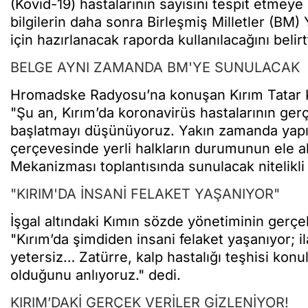
(Kovid-19) hastalarının sayısını tespit etmeye
bilgilerin daha sonra Birleşmiş Milletler (BM
için hazırlanacak raporda kullanılacağını belirtt
BELGE AYNI ZAMANDA BM'YE SUNULACAK
Hromadske Radyosu’na konuşan Kırım Tatar 
"Şu an, Kırım’da koronavirüs hastalarının ger
başlatmayı düşünüyoruz. Yakın zamanda yapıla
çerçevesinde yerli halkların durumunun ele al
Mekanizması toplantısında sunulacak nitelikli b
"KIRIM'DA İNSANİ FELAKET YAŞANIYOR"
İşgal altındaki Kımın sözde yönetiminin gerçek
"Kırım’da şimdiden insani felaket yaşanıyor; il
yetersiz… Zatürre, kalp hastalığı teşhisi kon
olduğunu anlıyoruz." dedi.
KIRIM’DAKİ GERÇEK VERİLER GİZLENİYOR!