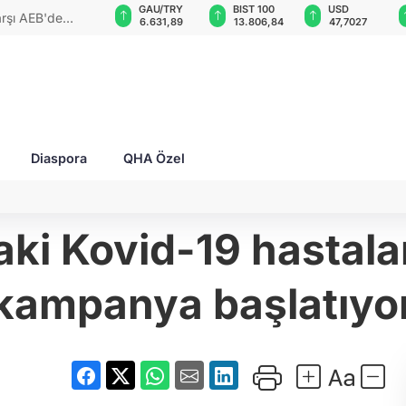
GAU/TRY
BIST 100
USD
EUR
r Ukraynalı
6.631,89
13.806,84
47,7027
55,0452
Diaspora
QHA Özel
i Kovid-19 hastalar
kampanya başlatıyo