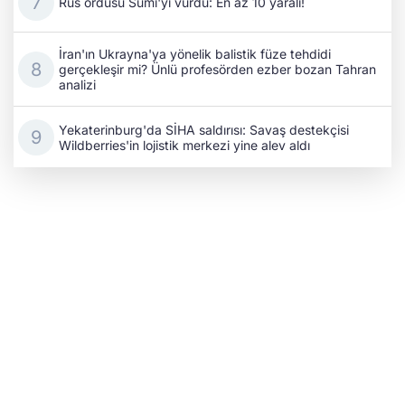
Rus ordusu Sumı'yı vurdu: En az 10 yaralı!
İran'ın Ukrayna'ya yönelik balistik füze tehdidi
gerçekleşir mi? Ünlü profesörden ezber bozan Tahran
analizi
Yekaterinburg'da SİHA saldırısı: Savaş destekçisi
Wildberries'in lojistik merkezi yine alev aldı