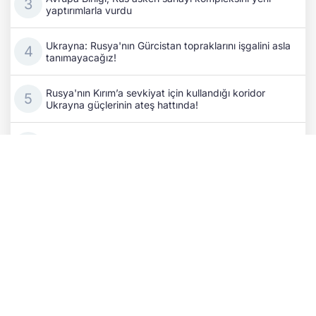
yaptırımlarla vurdu
Ukrayna: Rusya'nın Gürcistan topraklarını işgalini asla
tanımayacağız!
Rusya'nın Kırım’a sevkiyat için kullandığı koridor
Ukrayna güçlerinin ateş hattında!
Kuzey Kore diktatörü Kim Jong-un servetini nasıl 4
kat büyüttü? Kanlı paranın arkasındaki ittifak!
Rus ordusu Sumı'yı vurdu: En az 10 yaralı!
İran'ın Ukrayna'ya yönelik balistik füze tehdidi
gerçekleşir mi? Ünlü profesörden ezber bozan Tahran
analizi
Yekaterinburg'da SİHA saldırısı: Savaş destekçisi
Wildberries'in lojistik merkezi yine alev aldı