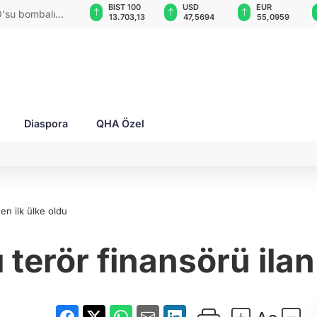
GAU/TRY
BIST 100
USD
EUR
O'su bombalı
6.563,99
13.703,13
47,5694
55,0959
Diaspora
QHA Özel
en ilk ülke oldu
terör finansörü ilan