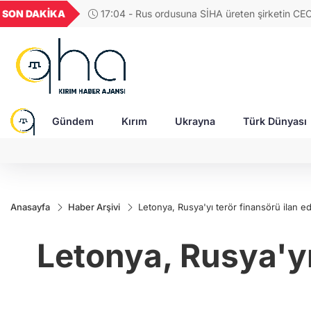
GEL
TND
BGN
VND
SON DAKİKA
17:04 - Rus ordusuna SİHA üreten şirketin CE
39
18,1910
16,3244
28,0626
0,0018
saldırıda ağır yaralandı
Gündem
Kırım
Ukrayna
Türk Dünyası
Anasayfa
Haber Arşivi
Letonya, Rusya'yı terör finansörü ilan ed
Letonya, Rusya'yı 