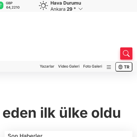
Hava Durumu
GBP
CHF
CAD
RUB
A
64,2210
58,9888
33,9617
0,5839
1
Ankara
29 °
Yazarlar
Video Galeri
Foto Galeri
TR
 eden ilk ülke oldu
Son Haberler