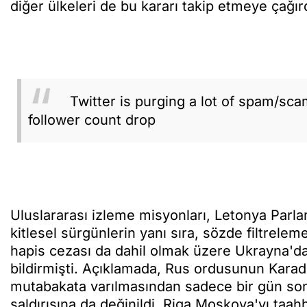
diğer ülkeleri de bu kararı takip etmeye çağırd
Twitter is purging a lot of spam/sc
follower count drop
Uluslararası izleme misyonları, Letonya Parla
kitlesel sürgünlerin yanı sıra, sözde filtrele
hapis cezası da dahil olmak üzere Ukrayna'dak
bildirmişti. Açıklamada, Rus ordusunun Karade
mutabakata varılmasından sadece bir gün sonr
saldırısına da değinildi. Riga Moskova'yı taah