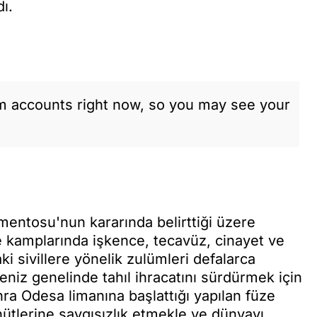
ı.
am accounts right now, so you may see your
mentosu'nun kararında belirttiği üzere
me kamplarında işkence, tecavüz, cinayet ve
i sivillere yönelik zulümleri defalarca
niz genelinde tahıl ihracatını sürdürmek için
a Odesa limanına başlattığı yapılan füze
hütlerine saygısızlık etmekle ve dünyayı