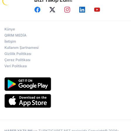
Künye
QIRIM MEDİA
İletişim
Kullanım Şartnamesi
Gizlilik Politikası
Çerez Politikası
Veri Politikası
HABER YAZILIMI
ve TURKTICARET.NET projesidir Copyright© 2006-