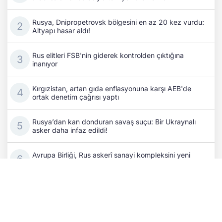
Rusya, Dnipropetrovsk bölgesini en az 20 kez vurdu:
Altyapı hasar aldı!
Rus elitleri FSB'nin giderek kontrolden çıktığına
inanıyor
Kırgızistan, artan gıda enflasyonuna karşı AEB'de
ortak denetim çağrısı yaptı
Rusya’dan kan donduran savaş suçu: Bir Ukraynalı
asker daha infaz edildi!
Avrupa Birliği, Rus askerî sanayi kompleksini yeni
yaptırımlarla vurdu
Ukrayna: Rusya'nın Gürcistan topraklarını işgalini asla
tanımayacağız!
Rusya'nın Kırım’a sevkiyat için kullandığı koridor