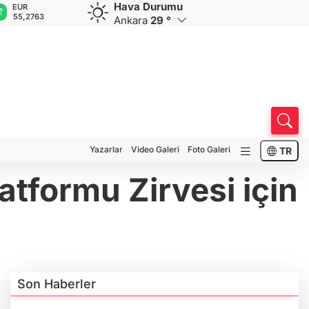
Hava Durumu
GBP
CHF
CAD
RUB
A
64,4675
59,1716
34,2013
0,5750
1
Ankara
29 °
Yazarlar
Video Galeri
Foto Galeri
TR
tformu Zirvesi için
Son Haberler