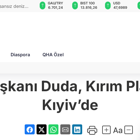
GAU/TRY
BIST 100
USD
EUR
 20 kez vurdu:
6.701,24
13.816,26
47,6989
55,2763
Diaspora
QHA Özel
anı Duda, Kırım Pla
Kıyiv’de